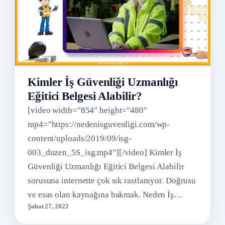
Kimler İş Güvenliği Uzmanlığı
Eğitici Belgesi Alabilir?
[video width="854" height="480"
mp4="https://nedenisguvenligi.com/wp-
content/uploads/2019/09/isg-
003_duzen_5S_isg.mp4"][/video] Kimler İş
Güvenliği Uzmanlığı Eğitici Belgesi Alabilir
sorusuna internette çok sık rastlanıyor. Doğrusu
ve esas olan kaynağına bakmak. Neden İş
Şubat 27, 2022
Güvenliği internet sitesini açtıktan sonra yasa…