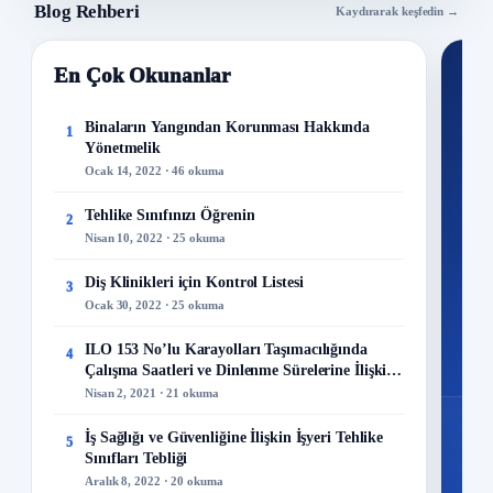
Blog Rehberi
Kaydırarak keşfedin →
En Çok Okunanlar
Nİ
Ku
Binaların Yangından Korunması Hakkında
1
Yönetmelik
300+
Ocak 14, 2022 · 46 okuma
kuru
Tehlike Sınıfınızı Öğrenin
2
M
Nisan 10, 2022 · 25 okuma
Diş Klinikleri için Kontrol Listesi
3
Ocak 30, 2022 · 25 okuma
48
ILO 153 No’lu Karayolları Taşımacılığında
4
Mo
Çalışma Saatleri ve Dinlenme Sürelerine İlişkin
Sözleşme
Nisan 2, 2021 · 21 okuma
İş Sağlığı ve Güvenliğine İlişkin İşyeri Tehlike
5
Sınıfları Tebliği
Aralık 8, 2022 · 20 okuma