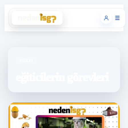
☰
ETIKET
eğiticilerin görevleri