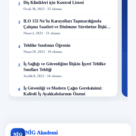
Diş Klinikleri için Kontrol Listesi
2
M
Ocak 30, 2022 · 25 okuma
ILO 153 No’lu Karayolları Taşımacılığında
3
Çalışma Saatleri ve Dinlenme Sürelerine İlişkin
Sözleşme
Nisan 2, 2021 · 21 okuma
48
Mo
Tehlike Sınıfınızı Öğrenin
4
Nisan 10, 2022 · 19 okuma
İş Sağlığı ve Güvenliğine İlişkin İşyeri Tehlike
5
Sınıfları Tebliği
Aralık 8, 2022 · 16 okuma
İş Güvenliği ve Modern Çağın Gereksinimi:
6
Kaliteli İş Ayakkabılarının Önemi
Aralık 23, 2023 · 13 okuma
Maden Kazaları Analizi!
7
Mayıs 23, 2022 · 13 okuma
İş Sağlığı ve Güvenliği Politikası Nasıl
NİG Akademi
8
NİG