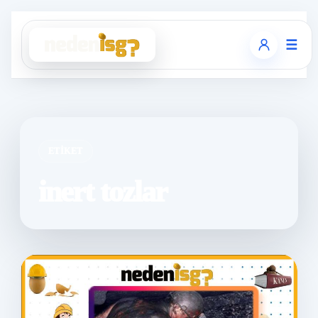
☰
ETIKET
inert tozlar