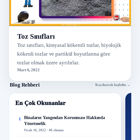
Toz Sınıfları
Toz sınıfları, kimyasal kökentli tozlar, biyolojik
kökenli tozlar ve partikül boyutlarına göre
tozlar olmak üzere ayrılırlar.
Mart 6, 2022
Blog Rehberi
Kaydırarak keşfedin →
En Çok Okunanlar
Nİ
Ku
Binaların Yangından Korunması Hakkında
1
Yönetmelik
300+
Ocak 14, 2022 · 46 okuma
kuru