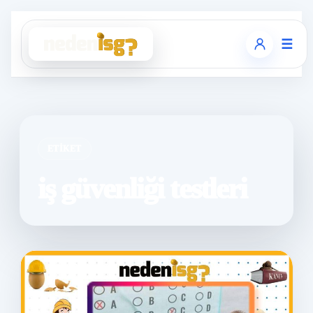
☰
ETIKET
iş güvenliği testleri