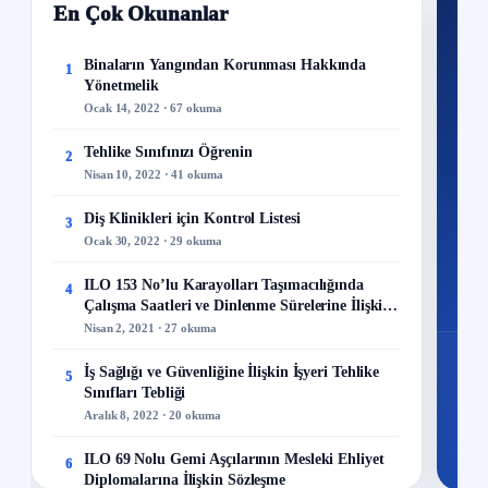
En Çok Okunanlar
Nİ
Ku
Binaların Yangından Korunması Hakkında
1
Yönetmelik
300+
Ocak 14, 2022 · 67 okuma
kuru
Tehlike Sınıfınızı Öğrenin
2
M
Nisan 10, 2022 · 41 okuma
Diş Klinikleri için Kontrol Listesi
3
Ocak 30, 2022 · 29 okuma
48
ILO 153 No’lu Karayolları Taşımacılığında
4
Mo
Çalışma Saatleri ve Dinlenme Sürelerine İlişkin
Sözleşme
Nisan 2, 2021 · 27 okuma
İş Sağlığı ve Güvenliğine İlişkin İşyeri Tehlike
5
Sınıfları Tebliği
Aralık 8, 2022 · 20 okuma
ILO 69 Nolu Gemi Aşçılarının Mesleki Ehliyet
6
Diplomalarına İlişkin Sözleşme