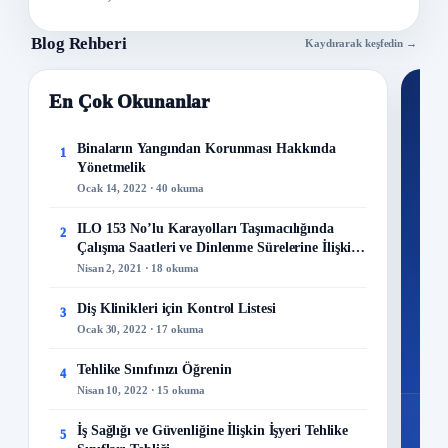
Blog Rehberi
Kaydırarak keşfedin →
En Çok Okunanlar
Nİ
Ku
Binaların Yangından Korunması Hakkında
1
Yönetmelik
300+
Ocak 14, 2022 · 40 okuma
kuru
ILO 153 No’lu Karayolları Taşımacılığında
2
M
Çalışma Saatleri ve Dinlenme Sürelerine İlişkin
Sözleşme
Nisan 2, 2021 · 18 okuma
Diş Klinikleri için Kontrol Listesi
3
Ocak 30, 2022 · 17 okuma
48
Mo
Tehlike Sınıfınızı Öğrenin
4
Nisan 10, 2022 · 15 okuma
İş Sağlığı ve Güvenliğine İlişkin İşyeri Tehlike
5