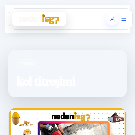
☰
ETIKET
kol titreşimi