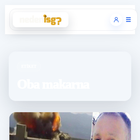
☰
ETIKET
Oba makarna