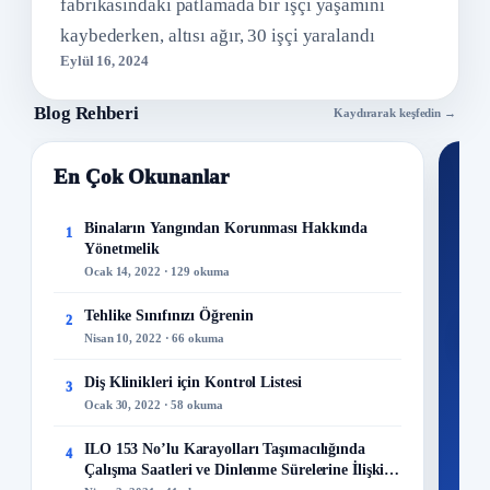
fabrikasındaki patlamada bir işçi yaşamını
kaybederken, altısı ağır, 30 işçi yaralandı
Eylül 16, 2024
Blog Rehberi
Kaydırarak keşfedin →
En Çok Okunanlar
Nİ
Ku
Binaların Yangından Korunması Hakkında
1
Yönetmelik
300+
Ocak 14, 2022 · 129 okuma
kuru
Tehlike Sınıfınızı Öğrenin
2
M
Nisan 10, 2022 · 66 okuma
Diş Klinikleri için Kontrol Listesi
3
Ocak 30, 2022 · 58 okuma
48
ILO 153 No’lu Karayolları Taşımacılığında
4
Mo
Çalışma Saatleri ve Dinlenme Sürelerine İlişkin