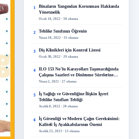
Binaların Yangından Korunması Hakkında
1
Yönetmelik
Ocak 14, 2022 · 50 okuma
Tehlike Sınıfınızı Öğrenin
2
Nisan 10, 2022 · 35 okuma
Diş Klinikleri için Kontrol Listesi
3
Ocak 30, 2022 · 29 okuma
ILO 153 No’lu Karayolları Taşımacılığında
4
Çalışma Saatleri ve Dinlenme Sürelerine
İlişkin Sözleşme
Nisan 2, 2021 · 27 okuma
İş Sağlığı ve Güvenliğine İlişkin İşyeri
5
Tehlike Sınıfları Tebliği
Aralık 8, 2022 · 20 okuma
İş Güvenliği ve Modern Çağın Gereksinimi:
6
Kaliteli İş Ayakkabılarının Önemi
Aralık 23, 2023 · 13 okuma