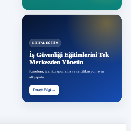
DIJITAL EĞITIM
İş Güvenliği Eğitimlerini Tek
Merkezden Yönetin
Kurulum, içerik, raporlama ve sertifikasyon aynı
altyapıda.
Detaylı Bilgi →
İG