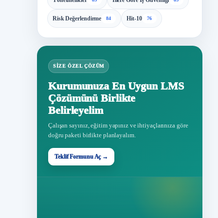
Yönetmelikler
İllere Göre İş Güvenliği
Risk Değerlendirme
Hit-10
84
76
SIZE ÖZEL ÇÖZÜM
Kurumunuza En Uygun LMS
Çözümünü Birlikte
Belirleyelim
Çalışan sayınız, eğitim yapınız ve ihtiyaçlarınıza göre
doğru paketi birlikte planlayalım.
Teklif Formunu Aç →
Teklif