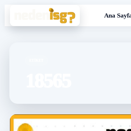
Ana Sayf
ETIKET
18565