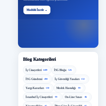
48
Modülü İncele →
Modül
Blog Kategorileri
İş Cinayetleri
İSG Bloğu
1489
526
İSG Gündemi
İş Güvenliği Yasaları
498
132
Yargı Kararları
Meslek Hastalığı
130
99
İstanbul İş Cinayetleri
On-Line Sınav
99
86
85
85