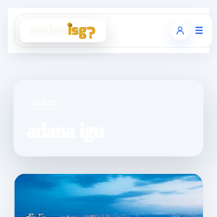
☰
ETIKET
adana igu