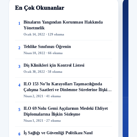
En Çok Okunanlar
Nİ
Ku
Binaların Yangından Korunması Hakkında
1
Yönetmelik
300+
Ocak 14, 2022 · 129 okuma
kuru
Tehlike Sınıfınızı Öğrenin
2
M
Nisan 10, 2022 · 66 okuma
Diş Klinikleri için Kontrol Listesi
3
Ocak 30, 2022 · 58 okuma
48
ILO 153 No’lu Karayolları Taşımacılığında
4
Mo
Çalışma Saatleri ve Dinlenme Sürelerine İlişkin
Sözleşme
Nisan 2, 2021 · 41 okuma
ILO 69 Nolu Gemi Aşçılarının Mesleki Ehliyet
5
Diplomalarına İlişkin Sözleşme
Nisan 1, 2021 · 27 okuma
İş Sağlığı ve Güvenliği Politikası Nasıl
6