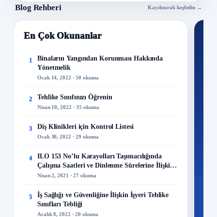
Blog Rehberi
Kaydırarak keşfedin →
En Çok Okunanlar
Nİ
Ku
Binaların Yangından Korunması Hakkında
1
Yönetmelik
300+
Ocak 14, 2022 · 50 okuma
kuru
Tehlike Sınıfınızı Öğrenin
2
M
Nisan 10, 2022 · 35 okuma
Diş Klinikleri için Kontrol Listesi
3
Ocak 30, 2022 · 29 okuma
48
ILO 153 No’lu Karayolları Taşımacılığında
4
Mo
Çalışma Saatleri ve Dinlenme Sürelerine İlişkin
Sözleşme
Nisan 2, 2021 · 27 okuma
İş Sağlığı ve Güvenliğine İlişkin İşyeri Tehlike
5
Sınıfları Tebliği
Aralık 8, 2022 · 20 okuma