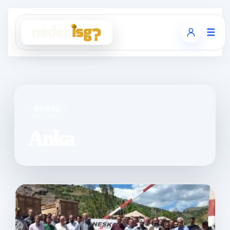
☰
ETIKET
Anka