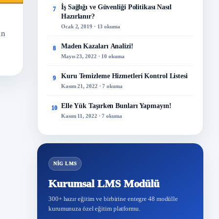
İş Sağlığı ve Güvenliği Politikası Nasıl
7
Hazırlanır?
Ocak 2, 2019 · 13 okuma
ın
Maden Kazaları Analizi!
8
Mayıs 23, 2022 · 10 okuma
Kuru Temizleme Hizmetleri Kontrol Listesi
9
Kasım 21, 2022 · 7 okuma
Elle Yük Taşırken Bunları Yapmayın!
10
Kasım 11, 2022 · 7 okuma
NİG LMS
Kurumsal LMS Modülü
300+ hazır eğitim ve birbirine entegre 48 modülle
kurumunuza özel eğitim platformu.