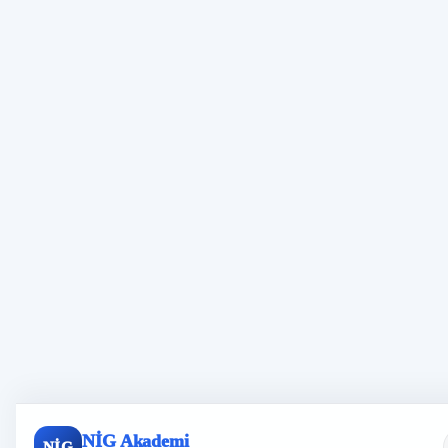
NİG Akademi
NİG