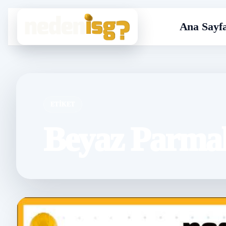
Ana Sayf
ETIKET
Beyaz Parmak