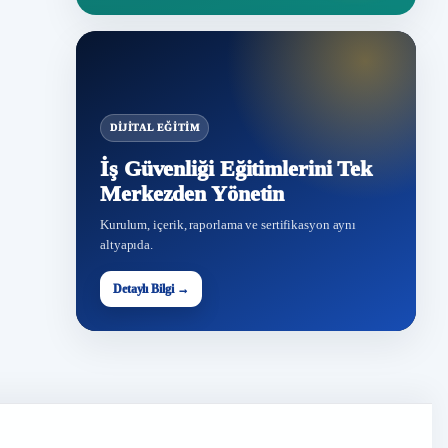
DIJITAL EĞITIM
İş Güvenliği Eğitimlerini Tek
Merkezden Yönetin
Kurulum, içerik, raporlama ve sertifikasyon aynı
altyapıda.
Detaylı Bilgi →
İG