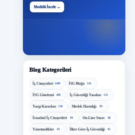
48
Modülü İncele →
Modül
Blog Kategorileri
İş Cinayetleri
İSG Bloğu
1489
526
İSG Gündemi
İş Güvenliği Yasaları
498
132
Yargı Kararları
Meslek Hastalığı
130
99
İstanbul İş Cinayetleri
On-Line Sınav
99
86
Yönetmelikler
İllere Göre İş Güvenliği
85
85