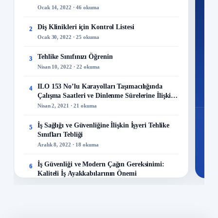
300+
Ocak 14, 2022 · 46 okuma
kuru
Diş Klinikleri için Kontrol Listesi
2
M
Ocak 30, 2022 · 25 okuma
Tehlike Sınıfınızı Öğrenin
3
Nisan 10, 2022 · 22 okuma
48
ILO 153 No’lu Karayolları Taşımacılığında
4
Mo
Çalışma Saatleri ve Dinlenme Sürelerine İlişkin
Sözleşme
Nisan 2, 2021 · 21 okuma
İş Sağlığı ve Güvenliğine İlişkin İşyeri Tehlike
5
Sınıfları Tebliği
Aralık 8, 2022 · 18 okuma
İş Güvenliği ve Modern Çağın Gereksinimi:
6
Kaliteli İş Ayakkabılarının Önemi
Aralık 23, 2023 · 13 okuma
Maden Kazaları Analizi!
7
Mayıs 23, 2022 · 13 okuma