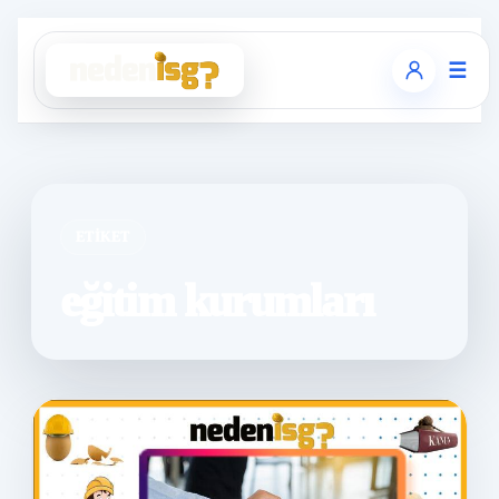
☰
ETIKET
eğitim kurumları