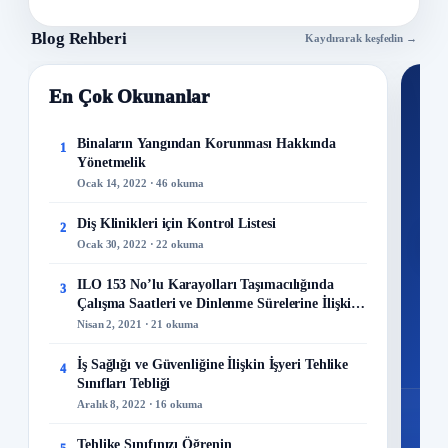
Blog Rehberi
Kaydırarak keşfedin →
En Çok Okunanlar
Nİ
Ku
Binaların Yangından Korunması Hakkında
1
Yönetmelik
300+
Ocak 14, 2022 · 46 okuma
kuru
Diş Klinikleri için Kontrol Listesi
2
M
Ocak 30, 2022 · 22 okuma
ILO 153 No’lu Karayolları Taşımacılığında
3
Çalışma Saatleri ve Dinlenme Sürelerine İlişkin
Sözleşme
Nisan 2, 2021 · 21 okuma
48
Mo
İş Sağlığı ve Güvenliğine İlişkin İşyeri Tehlike
4
Sınıfları Tebliği
Aralık 8, 2022 · 16 okuma
Tehlike Sınıfınızı Öğrenin