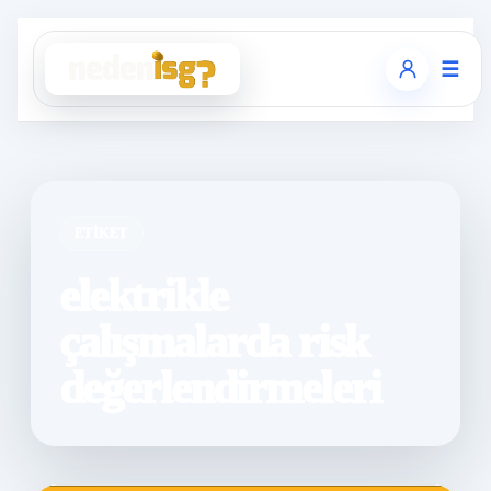
☰
ETIKET
elektrikle
çalışmalarda risk
değerlendirmeleri