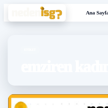
Ana Sayf
ETIKET
emziren kadın