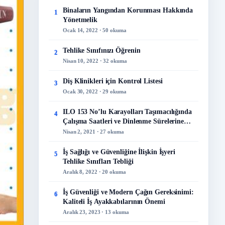
Binaların Yangından Korunması Hakkında
1
Yönetmelik
Ocak 14, 2022 · 50 okuma
Tehlike Sınıfınızı Öğrenin
2
Nisan 10, 2022 · 32 okuma
Diş Klinikleri için Kontrol Listesi
3
Ocak 30, 2022 · 29 okuma
ILO 153 No’lu Karayolları Taşımacılığında
4
Çalışma Saatleri ve Dinlenme Sürelerine
İlişkin Sözleşme
Nisan 2, 2021 · 27 okuma
İş Sağlığı ve Güvenliğine İlişkin İşyeri
5
Tehlike Sınıfları Tebliği
Aralık 8, 2022 · 20 okuma
İş Güvenliği ve Modern Çağın Gereksinimi:
6
Kaliteli İş Ayakkabılarının Önemi
Aralık 23, 2023 · 13 okuma