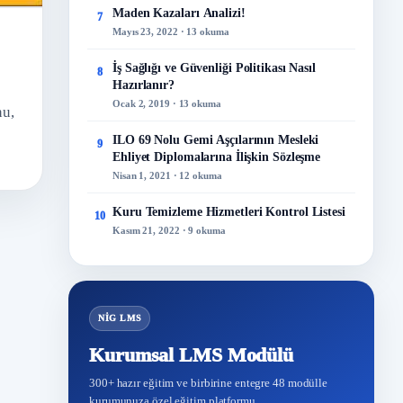
Maden Kazaları Analizi!
7
Mayıs 23, 2022 · 13 okuma
İş Sağlığı ve Güvenliği Politikası Nasıl
8
Hazırlanır?
Ocak 2, 2019 · 13 okuma
nu,
ILO 69 Nolu Gemi Aşçılarının Mesleki
9
Ehliyet Diplomalarına İlişkin Sözleşme
Nisan 1, 2021 · 12 okuma
Kuru Temizleme Hizmetleri Kontrol Listesi
10
Kasım 21, 2022 · 9 okuma
NİG LMS
Kurumsal LMS Modülü
300+ hazır eğitim ve birbirine entegre 48 modülle
kurumunuza özel eğitim platformu.