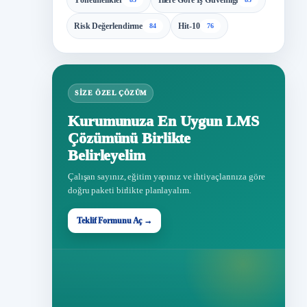
Yönetmelikler
İllere Göre İş Güvenliği
Risk Değerlendirme
Hit-10
84
76
SIZE ÖZEL ÇÖZÜM
Kurumunuza En Uygun LMS
Çözümünü Birlikte
Belirleyelim
Çalışan sayınız, eğitim yapınız ve ihtiyaçlarınıza göre
doğru paketi birlikte planlayalım.
Teklif Formunu Aç →
Teklif