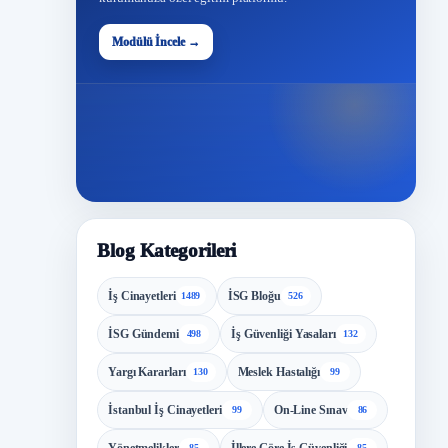
48
Modülü İncele →
Modül
Blog Kategorileri
İş Cinayetleri
İSG Bloğu
1489
526
İSG Gündemi
İş Güvenliği Yasaları
498
132
Yargı Kararları
Meslek Hastalığı
130
99
İstanbul İş Cinayetleri
On-Line Sınav
99
86
85
85