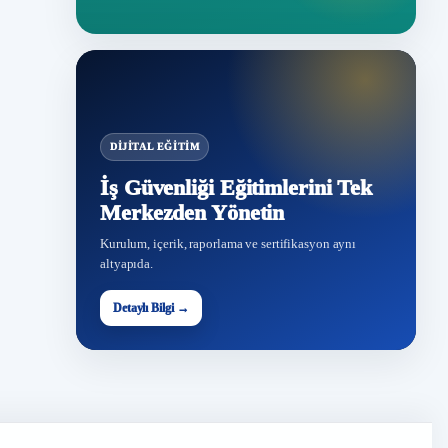
DIJITAL EĞITIM
İş Güvenliği Eğitimlerini Tek
Merkezden Yönetin
Kurulum, içerik, raporlama ve sertifikasyon aynı
altyapıda.
Detaylı Bilgi →
İG