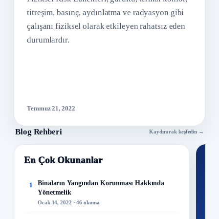
titreşim, basınç, aydınlatma ve radyasyon gibi
çalışanı fiziksel olarak etkileyen rahatsız eden
durumlardır.
Temmuz 21, 2022
Blog Rehberi
Kaydırarak keşfedin →
En Çok Okunanlar
Nİ
Ku
Binaların Yangından Korunması Hakkında
1
Yönetmelik
300+
Ocak 14, 2022 · 46 okuma
kuru