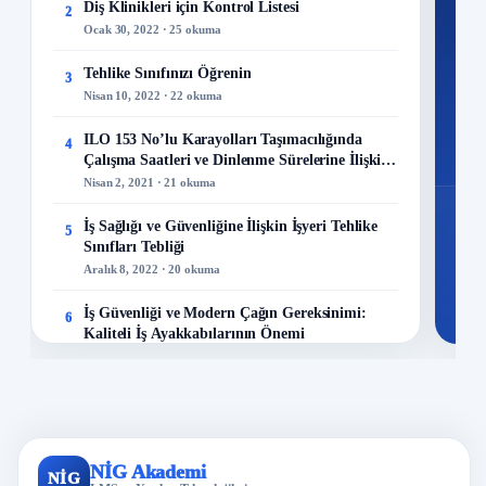
Diş Klinikleri için Kontrol Listesi
2
M
Ocak 30, 2022 · 25 okuma
Tehlike Sınıfınızı Öğrenin
3
Nisan 10, 2022 · 22 okuma
48
ILO 153 No’lu Karayolları Taşımacılığında
4
Mo
Çalışma Saatleri ve Dinlenme Sürelerine İlişkin
Sözleşme
Nisan 2, 2021 · 21 okuma
İş Sağlığı ve Güvenliğine İlişkin İşyeri Tehlike
5
Sınıfları Tebliği
Aralık 8, 2022 · 20 okuma
İş Güvenliği ve Modern Çağın Gereksinimi:
6
Kaliteli İş Ayakkabılarının Önemi
Aralık 23, 2023 · 13 okuma
Maden Kazaları Analizi!
7
Mayıs 23, 2022 · 13 okuma
İş Sağlığı ve Güvenliği Politikası Nasıl
NİG Akademi
8
NİG