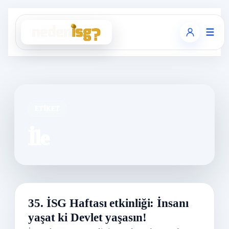
☰
ETIKET
İle
35. İSG Haftası etkinliği: İnsanı
yaşat ki Devlet yaşasın!