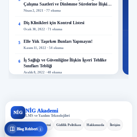
Çalışma Saatleri ve Dinlenme Sürelerine İlişkin
Sözleşme
Nisan 2, 2021 · 77 okuma
48
Mo
Diş Klinikleri için Kontrol Listesi
4
Ocak 30, 2022 · 71 okuma
Elle Yük Taşırken Bunları Yapmayın!
5
Kasım 11, 2022 · 54 okuma
İş Sağlığı ve Güvenliğine İlişkin İşyeri Tehlike
6
Sınıfları Tebliği
Aralık 8, 2022 · 48 okuma
İş Sağlığı ve Güvenliği Politikası Nasıl
7
Hazırlanır?
Ocak 2, 2019 · 48 okuma
Kuru Temizleme Hizmetleri Kontrol Listesi
NİG Akademi
8
NİG
LMS ve Yazılım Teknolojileri
Kasım 21, 2022 · 44 okuma
KVKK Aydınlatma Metni
Gizlilik Politikası
Hakkımızda
İletişim
İş Güvenliği ve Modern Çağın Gereksinimi:
↓
Blog Rehberi
9
Kaliteli İş Ayakkabılarının Önemi