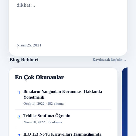
dikkat ...
Nisan 25, 2021
Blog Rehberi
Kaydırarak keşfedin →
En Çok Okunanlar
Nİ
Ku
Binaların Yangından Korunması Hakkında
1
Yönetmelik
300+
Ocak 14, 2022 · 182 okuma
kuru
Tehlike Sınıfınızı Öğrenin
2
M
Nisan 10, 2022 · 95 okuma
ILO 153 No’lu Karayolları Taşımacılığında
3