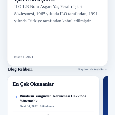
ILO 123 Nolu Asgari Yaş Yeraltı İşleri
Sözleşmesi, 1965 yılında ILO tarafından, 1991
yılında Türkiye tarafından kabul edilmiştir.
Nisan 1, 2021
Blog Rehberi
Kaydırarak keşfedin →
En Çok Okunanlar
Nİ
Ku
Binaların Yangından Korunması Hakkında
1
Yönetmelik
300+
Ocak 14, 2022 · 160 okuma
kuru