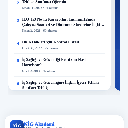
Tehlike Sınıfınızı Öğrenin
2
M
Nisan 10, 2022 · 91 okuma
ILO 153 No’lu Karayolları Taşımacılığında
3
Çalışma Saatleri ve Dinlenme Sürelerine İlişkin
Sözleşme
Nisan 2, 2021 · 69 okuma
48
Mo
Diş Klinikleri için Kontrol Listesi
4
Ocak 30, 2022 · 65 okuma
İş Sağlığı ve Güvenliği Politikası Nasıl
5
Hazırlanır?
Ocak 2, 2019 · 45 okuma
İş Sağlığı ve Güvenliğine İlişkin İşyeri Tehlike
6
Sınıfları Tebliği
Aralık 8, 2022 · 44 okuma
Kuru Temizleme Hizmetleri Kontrol Listesi
7
Kasım 21, 2022 · 43 okuma
Elle Yük Taşırken Bunları Yapmayın!
NİG Akademi
8
NİG