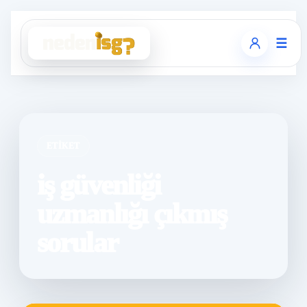
☰
ETIKET
iş güvenliği
uzmanlığı çıkmış
sorular