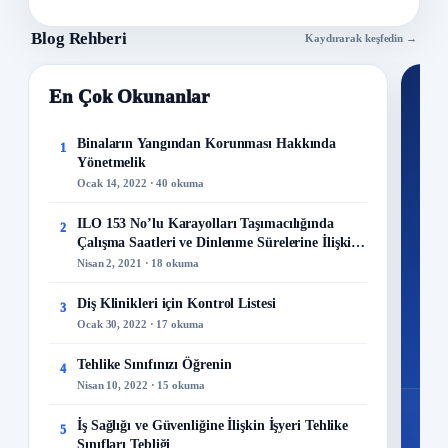
Blog Rehberi
Kaydırarak keşfedin →
En Çok Okunanlar
Nİ
Ku
Binaların Yangından Korunması Hakkında
1
Yönetmelik
300+
Ocak 14, 2022 · 40 okuma
kuru
ILO 153 No’lu Karayolları Taşımacılığında
2
M
Çalışma Saatleri ve Dinlenme Sürelerine İlişkin
Sözleşme
Nisan 2, 2021 · 18 okuma
Diş Klinikleri için Kontrol Listesi
3
Ocak 30, 2022 · 17 okuma
48
Mo
Tehlike Sınıfınızı Öğrenin
4
Nisan 10, 2022 · 15 okuma
İş Sağlığı ve Güvenliğine İlişkin İşyeri Tehlike
5
Sınıfları Tebliği