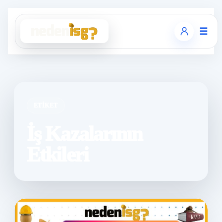
☰
ETIKET
İş Kazalarının
Etkileri