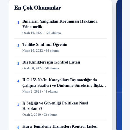
En Çok Okunanlar
Nİ
Ku
Binaların Yangından Korunması Hakkında
1
Yönetmelik
300+
Ocak 14, 2022 · 126 okuma
kuru
Tehlike Sınıfınızı Öğrenin
2
M
Nisan 10, 2022 · 64 okuma
Diş Klinikleri için Kontrol Listesi
3
Ocak 30, 2022 · 58 okuma
48
ILO 153 No’lu Karayolları Taşımacılığında
4
Mo
Çalışma Saatleri ve Dinlenme Sürelerine İlişkin
Sözleşme
Nisan 2, 2021 · 41 okuma
İş Sağlığı ve Güvenliği Politikası Nasıl
5
Hazırlanır?
Ocak 2, 2019 · 22 okuma
Kuru Temizleme Hizmetleri Kontrol Listesi
6