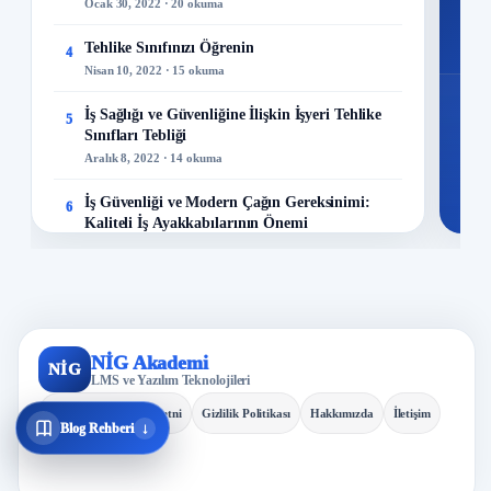
Ocak 30, 2022 · 20 okuma
48
Mo
Tehlike Sınıfınızı Öğrenin
4
Nisan 10, 2022 · 15 okuma
İş Sağlığı ve Güvenliğine İlişkin İşyeri Tehlike
5
Sınıfları Tebliği
Aralık 8, 2022 · 14 okuma
İş Güvenliği ve Modern Çağın Gereksinimi:
6
Kaliteli İş Ayakkabılarının Önemi
Aralık 23, 2023 · 13 okuma
İş Sağlığı ve Güvenliği Politikası Nasıl
7
Hazırlanır?
Ocak 2, 2019 · 13 okuma
NİG Akademi
NİG
Kuru Temizleme Hizmetleri Kontrol Listesi
LMS ve Yazılım Teknolojileri
8
Kasım 21, 2022 · 7 okuma
KVKK Aydınlatma Metni
Gizlilik Politikası
Hakkımızda
İletişim
↓
Blog Rehberi
Elle Yük Taşırken Bunları Yapmayın!
9
Kasım 11, 2022 · 7 okuma