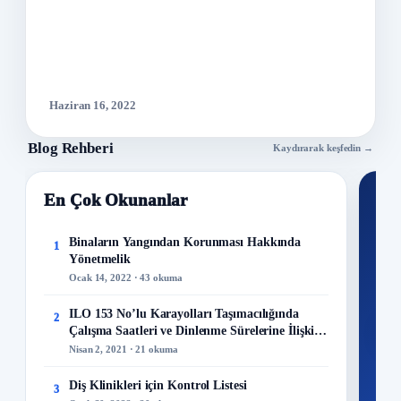
Haziran 16, 2022
Blog Rehberi
Kaydırarak keşfedin →
En Çok Okunanlar
Nİ
Ku
Binaların Yangından Korunması Hakkında
1
Yönetmelik
300+
Ocak 14, 2022 · 43 okuma
kuru
ILO 153 No’lu Karayolları Taşımacılığında
2
M
Çalışma Saatleri ve Dinlenme Sürelerine İlişkin
Sözleşme
Nisan 2, 2021 · 21 okuma
Diş Klinikleri için Kontrol Listesi
3