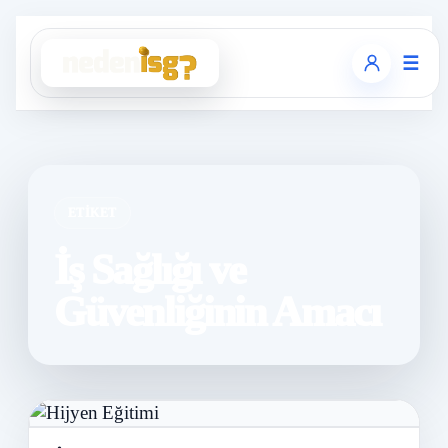
☰
ETIKET
İş Sağlığı ve
Güvenliğinin Amacı