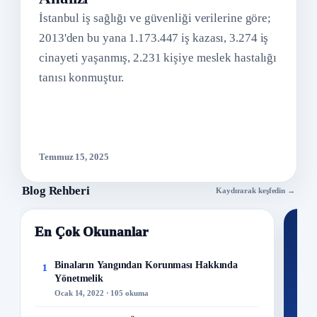
İstanbul iş sağlığı ve güvenliği verilerine göre;
2013'den bu yana 1.173.447 iş kazası, 3.274 iş
cinayeti yaşanmış, 2.231 kişiye meslek hastalığı
tanısı konmuştur.
Temmuz 15, 2025
Blog Rehberi
Kaydırarak keşfedin →
En Çok Okunanlar
Nİ
Ku
Binaların Yangından Korunması Hakkında
1
Yönetmelik
300+
Ocak 14, 2022 · 105 okuma
kuru