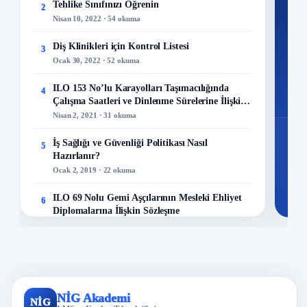
Tehlike Sınıfınızı Öğrenin
2
M
Nisan 10, 2022 · 54 okuma
Diş Klinikleri için Kontrol Listesi
3
Ocak 30, 2022 · 52 okuma
48
ILO 153 No’lu Karayolları Taşımacılığında
4
Mo
Çalışma Saatleri ve Dinlenme Sürelerine İlişkin
Sözleşme
Nisan 2, 2021 · 31 okuma
İş Sağlığı ve Güvenliği Politikası Nasıl
5
Hazırlanır?
Ocak 2, 2019 · 22 okuma
ILO 69 Nolu Gemi Aşçılarının Mesleki Ehliyet
6
Diplomalarına İlişkin Sözleşme
Nisan 1, 2021 · 21 okuma
İş Sağlığı ve Güvenliğine İlişkin İşyeri Tehlike
7
Sınıfları Tebliği
Aralık 8, 2022 · 20 okuma
NİG Akademi
NİG