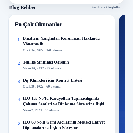
Blog Rehberi
Kaydırarak keşfedin →
En Çok Okunanlar
Nİ
Ku
Binaların Yangından Korunması Hakkında
1
Yönetmelik
300+
Ocak 14, 2022 · 141 okuma
kuru
Tehlike Sınıfınızı Öğrenin
2
M
Nisan 10, 2022 · 75 okuma
Diş Klinikleri için Kontrol Listesi
3
Ocak 30, 2022 · 60 okuma
48
ILO 153 No’lu Karayolları Taşımacılığında
4
Mo
Çalışma Saatleri ve Dinlenme Sürelerine İlişkin
Sözleşme
Nisan 2, 2021 · 55 okuma
ILO 69 Nolu Gemi Aşçılarının Mesleki Ehliyet
5
Diplomalarına İlişkin Sözleşme