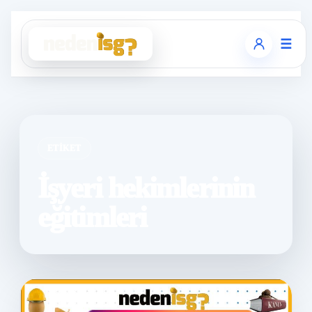
☰
ETIKET
İşyeri hekimlerinin
eğitimleri