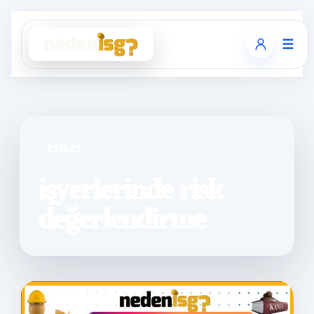
☰
ETIKET
işyerlerinde risk
değerlendirme