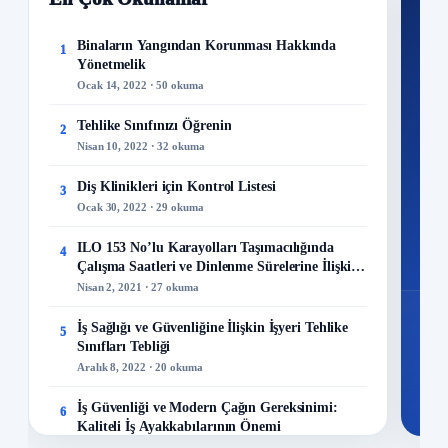
Nİ
Ku
Binaların Yangından Korunması Hakkında
1
Yönetmelik
300+
Ocak 14, 2022 · 50 okuma
kuru
Tehlike Sınıfınızı Öğrenin
2
M
Nisan 10, 2022 · 32 okuma
Diş Klinikleri için Kontrol Listesi
3
Ocak 30, 2022 · 29 okuma
48
ILO 153 No’lu Karayolları Taşımacılığında
4
Mo
Çalışma Saatleri ve Dinlenme Sürelerine İlişkin
Sözleşme
Nisan 2, 2021 · 27 okuma
İş Sağlığı ve Güvenliğine İlişkin İşyeri Tehlike
5
Sınıfları Tebliği
Aralık 8, 2022 · 20 okuma
İş Güvenliği ve Modern Çağın Gereksinimi:
6
Kaliteli İş Ayakkabılarının Önemi
Aralık 23, 2023 · 13 okuma