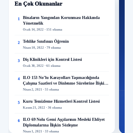
En Çok Okunanlar
Nİ
Ku
Binaların Yangından Korunması Hakkında
1
Yönetmelik
300+
Ocak 14, 2022 · 151 okuma
kuru
Tehlike Sınıfınızı Öğrenin
2
M
Nisan 10, 2022 · 79 okuma
Diş Klinikleri için Kontrol Listesi
3
Ocak 30, 2022 · 61 okuma
48
ILO 153 No’lu Karayolları Taşımacılığında
4
Mo
Çalışma Saatleri ve Dinlenme Sürelerine İlişkin
Sözleşme
Nisan 2, 2021 · 55 okuma
Kuru Temizleme Hizmetleri Kontrol Listesi
5
Kasım 21, 2022 · 36 okuma
ILO 69 Nolu Gemi Aşçılarının Mesleki Ehliyet
6
Diplomalarına İlişkin Sözleşme
Nisan 1, 2021 · 33 okuma