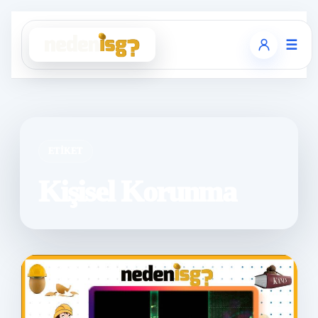
☰
ETIKET
Kişisel Korunma