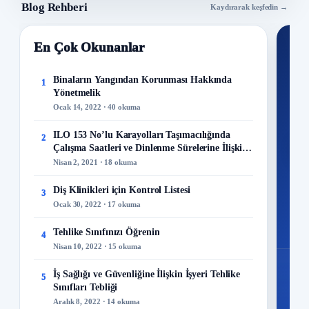
Blog Rehberi
Kaydırarak keşfedin →
En Çok Okunanlar
Nİ
Ku
Binaların Yangından Korunması Hakkında
1
Yönetmelik
300+
Ocak 14, 2022 · 40 okuma
kuru
ILO 153 No’lu Karayolları Taşımacılığında
2
M
Çalışma Saatleri ve Dinlenme Sürelerine İlişkin
Sözleşme
Nisan 2, 2021 · 18 okuma
Diş Klinikleri için Kontrol Listesi
3
Ocak 30, 2022 · 17 okuma
48
Mo
Tehlike Sınıfınızı Öğrenin
4
Nisan 10, 2022 · 15 okuma
İş Sağlığı ve Güvenliğine İlişkin İşyeri Tehlike
5
Sınıfları Tebliği
Aralık 8, 2022 · 14 okuma