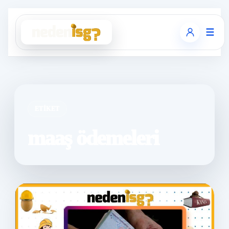
☰
ETIKET
maaş ödemeleri