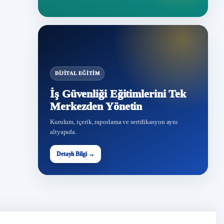
DIJITAL EĞITIM
İş Güvenliği Eğitimlerini Tek
Merkezden Yönetin
Kurulum, içerik, raporlama ve sertifikasyon aynı
altyapıda.
Detaylı Bilgi →
İG