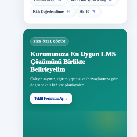
Yönetmelikler
İllere Göre İş Güvenliği
Risk Değerlendirme
Hit-10
84
76
SIZE ÖZEL ÇÖZÜM
Kurumunuza En Uygun LMS
Çözümünü Birlikte
Belirleyelim
Çalışan sayınız, eğitim yapınız ve ihtiyaçlarınıza göre
doğru paketi birlikte planlayalım.
Teklif Formunu Aç →
Teklif