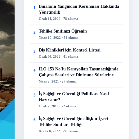
Binaların Yangından Korunması Hakkında
1
Yönetmelik
Ocak 14, 2022 · 78 okuma
Tehlike Sınıfınızı Öğrenin
2
Nisan 10, 2022 · 54 okuma
Diş Klinikleri için Kontrol Listesi
3
Ocak 30, 2022 · 41 okuma
ILO 153 No’lu Karayolları Taşımacılığında
4
Çalışma Saatleri ve Dinlenme Sürelerine
İlişkin Sözleşme
Nisan 2, 2021 · 27 okuma
İş Sağlığı ve Güvenliği Politikası Nasıl
5
Hazırlanır?
Ocak 2, 2019 · 22 okuma
İş Sağlığı ve Güvenliğine İlişkin İşyeri
6
Tehlike Sınıfları Tebliği
Aralık 8, 2022 · 20 okuma