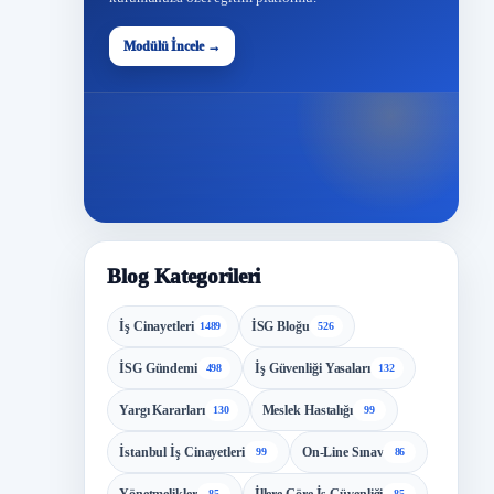
48
Modülü İncele →
Modül
Blog Kategorileri
İş Cinayetleri
İSG Bloğu
1489
526
İSG Gündemi
İş Güvenliği Yasaları
498
132
Yargı Kararları
Meslek Hastalığı
130
99
İstanbul İş Cinayetleri
On-Line Sınav
99
86
85
85