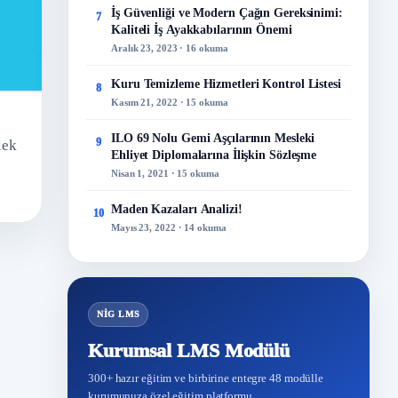
İş Güvenliği ve Modern Çağın Gereksinimi:
7
Kaliteli İş Ayakkabılarının Önemi
Aralık 23, 2023 · 16 okuma
Kuru Temizleme Hizmetleri Kontrol Listesi
8
Kasım 21, 2022 · 15 okuma
ILO 69 Nolu Gemi Aşçılarının Mesleki
9
lek
Ehliyet Diplomalarına İlişkin Sözleşme
Nisan 1, 2021 · 15 okuma
Maden Kazaları Analizi!
10
Mayıs 23, 2022 · 14 okuma
NİG LMS
Kurumsal LMS Modülü
300+ hazır eğitim ve birbirine entegre 48 modülle
kurumunuza özel eğitim platformu.