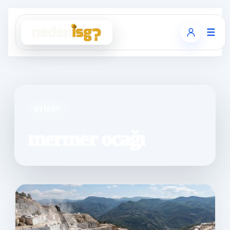
☰
ETIKET
mermer ocağı