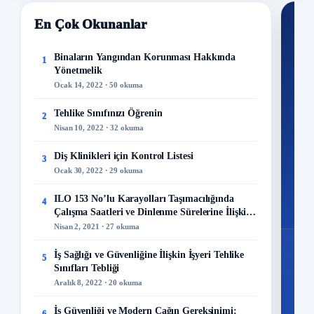
En Çok Okunanlar
Nİ
Ku
Binaların Yangından Korunması Hakkında
1
Yönetmelik
300+
Ocak 14, 2022 · 50 okuma
kuru
Tehlike Sınıfınızı Öğrenin
2
M
Nisan 10, 2022 · 32 okuma
Diş Klinikleri için Kontrol Listesi
3
Ocak 30, 2022 · 29 okuma
48
ILO 153 No’lu Karayolları Taşımacılığında
4
Mo
Çalışma Saatleri ve Dinlenme Sürelerine İlişkin
Sözleşme
Nisan 2, 2021 · 27 okuma
İş Sağlığı ve Güvenliğine İlişkin İşyeri Tehlike
5
Sınıfları Tebliği
Aralık 8, 2022 · 20 okuma
İş Güvenliği ve Modern Çağın Gereksinimi: