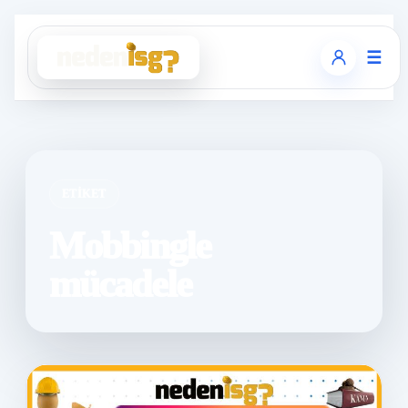
☰
ETIKET
Mobbingle
mücadele