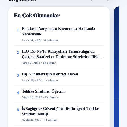
En Çok Okunanlar
Nİ
Ku
Binaların Yangından Korunması Hakkında
1
Yönetmelik
300+
Ocak 14, 2022 · 40 okuma
kuru
ILO 153 No’lu Karayolları Taşımacılığında
2
M
Çalışma Saatleri ve Dinlenme Sürelerine İlişkin
Sözleşme
Nisan 2, 2021 · 18 okuma
Diş Klinikleri için Kontrol Listesi
3
Ocak 30, 2022 · 17 okuma
48
Mo
Tehlike Sınıfınızı Öğrenin
4
Nisan 10, 2022 · 15 okuma
İş Sağlığı ve Güvenliğine İlişkin İşyeri Tehlike
5
Sınıfları Tebliği
Aralık 8, 2022 · 14 okuma