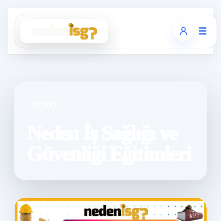
☰
ETIKET
Neden İş Sağlığı ve
Güvenliği Eğitimleri