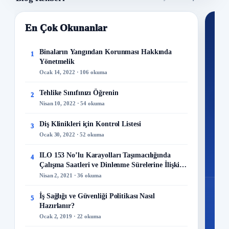
En Çok Okunanlar
Nİ
Ku
Binaların Yangından Korunması Hakkında
1
Yönetmelik
300+
Ocak 14, 2022 · 106 okuma
kuru
Tehlike Sınıfınızı Öğrenin
2
M
Nisan 10, 2022 · 54 okuma
Diş Klinikleri için Kontrol Listesi
3
Ocak 30, 2022 · 52 okuma
48
ILO 153 No’lu Karayolları Taşımacılığında
4
Mo
Çalışma Saatleri ve Dinlenme Sürelerine İlişkin
Sözleşme
Nisan 2, 2021 · 36 okuma
İş Sağlığı ve Güvenliği Politikası Nasıl
5
Hazırlanır?
Ocak 2, 2019 · 22 okuma