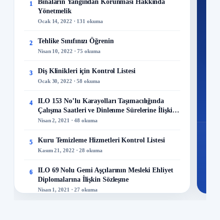
Ku
Binaların Yangından Korunması Hakkında
1
Yönetmelik
300+
Ocak 14, 2022 · 131 okuma
kuru
Tehlike Sınıfınızı Öğrenin
2
M
Nisan 10, 2022 · 75 okuma
Diş Klinikleri için Kontrol Listesi
3
Ocak 30, 2022 · 58 okuma
48
ILO 153 No’lu Karayolları Taşımacılığında
4
Mo
Çalışma Saatleri ve Dinlenme Sürelerine İlişkin
Sözleşme
Nisan 2, 2021 · 48 okuma
Kuru Temizleme Hizmetleri Kontrol Listesi
5
Kasım 21, 2022 · 28 okuma
ILO 69 Nolu Gemi Aşçılarının Mesleki Ehliyet
6
Diplomalarına İlişkin Sözleşme
Nisan 1, 2021 · 27 okuma
İş Sağlığı ve Güvenliği Politikası Nasıl
7
Hazırlanır?