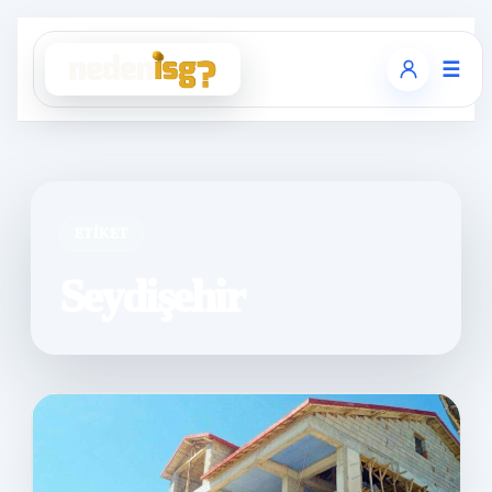
☰
ETIKET
Seydişehir