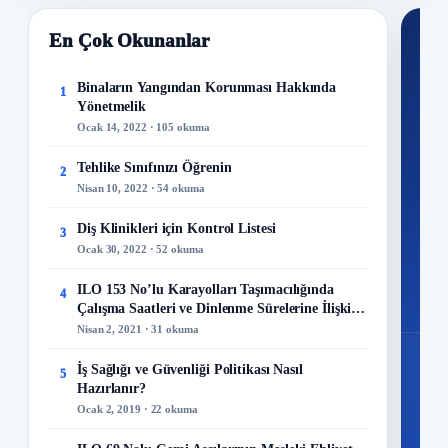
En Çok Okunanlar
Nİ
Ku
Binaların Yangından Korunması Hakkında
1
Yönetmelik
300+
Ocak 14, 2022 · 105 okuma
kuru
Tehlike Sınıfınızı Öğrenin
2
M
Nisan 10, 2022 · 54 okuma
Diş Klinikleri için Kontrol Listesi
3
Ocak 30, 2022 · 52 okuma
48
ILO 153 No’lu Karayolları Taşımacılığında
4
Mo
Çalışma Saatleri ve Dinlenme Sürelerine İlişkin
Sözleşme
Nisan 2, 2021 · 31 okuma
İş Sağlığı ve Güvenliği Politikası Nasıl
5
Hazırlanır?
Ocak 2, 2019 · 22 okuma