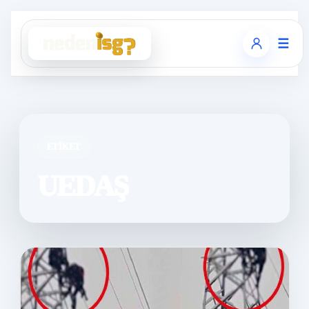
☰
ETIKET
UEDAŞ