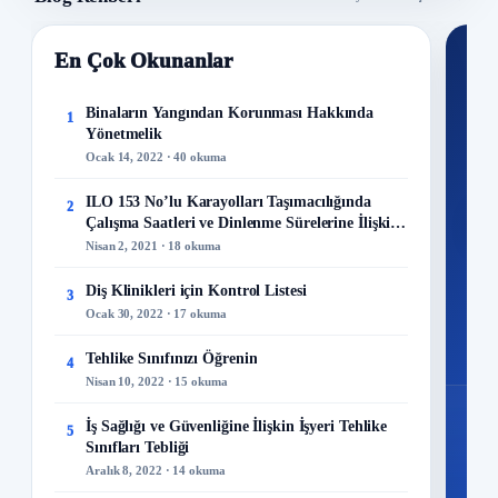
En Çok Okunanlar
Nİ
Ku
Binaların Yangından Korunması Hakkında
1
Yönetmelik
300+
Ocak 14, 2022 · 40 okuma
kuru
ILO 153 No’lu Karayolları Taşımacılığında
2
M
Çalışma Saatleri ve Dinlenme Sürelerine İlişkin
Sözleşme
Nisan 2, 2021 · 18 okuma
Diş Klinikleri için Kontrol Listesi
3
Ocak 30, 2022 · 17 okuma
48
Mo
Tehlike Sınıfınızı Öğrenin
4
Nisan 10, 2022 · 15 okuma
İş Sağlığı ve Güvenliğine İlişkin İşyeri Tehlike
5
Sınıfları Tebliği
Aralık 8, 2022 · 14 okuma