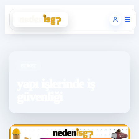
☰
ETIKET
yapı işlerinde iş
güvenliği