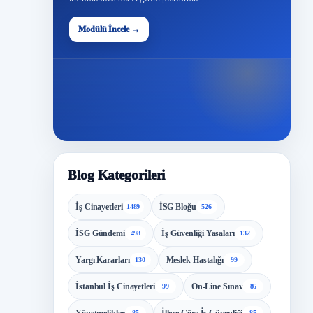
48
Modülü İncele →
Modül
Blog Kategorileri
İş Cinayetleri
İSG Bloğu
1489
526
İSG Gündemi
İş Güvenliği Yasaları
498
132
Yargı Kararları
Meslek Hastalığı
130
99
İstanbul İş Cinayetleri
On-Line Sınav
99
86
85
85