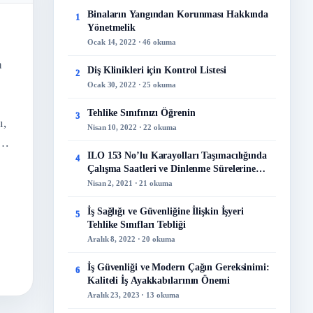
Binaların Yangından Korunması Hakkında
1
Yönetmelik
Ocak 14, 2022 · 46 okuma
n
Diş Klinikleri için Kontrol Listesi
2
Ocak 30, 2022 · 25 okuma
Tehlike Sınıfınızı Öğrenin
3
ı,
Nisan 10, 2022 · 22 okuma
e…
ILO 153 No’lu Karayolları Taşımacılığında
4
Çalışma Saatleri ve Dinlenme Sürelerine
İlişkin Sözleşme
Nisan 2, 2021 · 21 okuma
İş Sağlığı ve Güvenliğine İlişkin İşyeri
5
Tehlike Sınıfları Tebliği
Aralık 8, 2022 · 20 okuma
İş Güvenliği ve Modern Çağın Gereksinimi:
6
Kaliteli İş Ayakkabılarının Önemi
Aralık 23, 2023 · 13 okuma