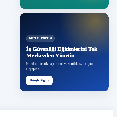
DIJITAL EĞITIM
İş Güvenliği Eğitimlerini Tek
Merkezden Yönetin
Kurulum, içerik, raporlama ve sertifikasyon aynı
altyapıda.
Detaylı Bilgi →
İG