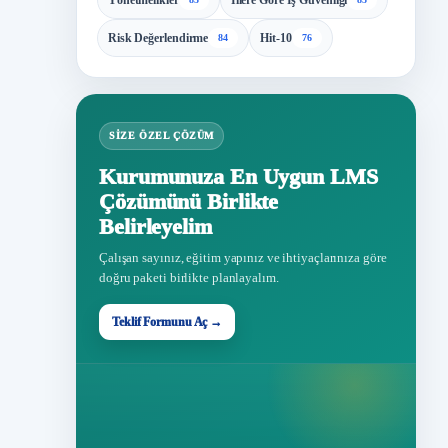
Yönetmelikler
İllere Göre İş Güvenliği
Risk Değerlendirme
Hit-10
84
76
SIZE ÖZEL ÇÖZÜM
Kurumunuza En Uygun LMS
Çözümünü Birlikte
Belirleyelim
Çalışan sayınız, eğitim yapınız ve ihtiyaçlarınıza göre
doğru paketi birlikte planlayalım.
Teklif Formunu Aç →
Teklif