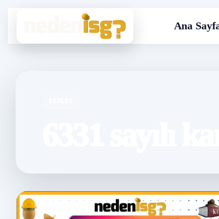
Ana Sayf
ETIKET
6331 sayılı k