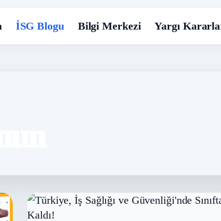
a
İSG Blogu
Bilgi Merkezi
Yargı Kararla
anun