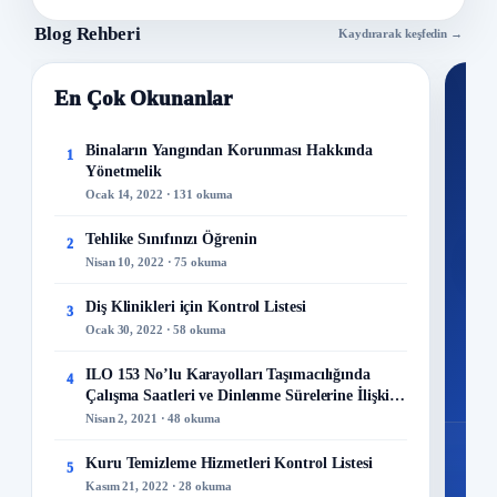
Blog Rehberi
Kaydırarak keşfedin →
En Çok Okunanlar
Nİ
Ku
Binaların Yangından Korunması Hakkında
1
Yönetmelik
300+
Ocak 14, 2022 · 131 okuma
kuru
Tehlike Sınıfınızı Öğrenin
2
M
Nisan 10, 2022 · 75 okuma
Diş Klinikleri için Kontrol Listesi
3
Ocak 30, 2022 · 58 okuma
48
ILO 153 No’lu Karayolları Taşımacılığında
4
Mo
Çalışma Saatleri ve Dinlenme Sürelerine İlişkin
Sözleşme
Nisan 2, 2021 · 48 okuma
Kuru Temizleme Hizmetleri Kontrol Listesi
5
Kasım 21, 2022 · 28 okuma