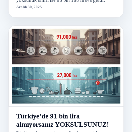
yoksulluk sınırı ise 98 bin 188 liraya geldi.
Aralık 30, 2025
Türkiye’de 91 bin lira
almıyorsanız YOKSULSUNUZ!