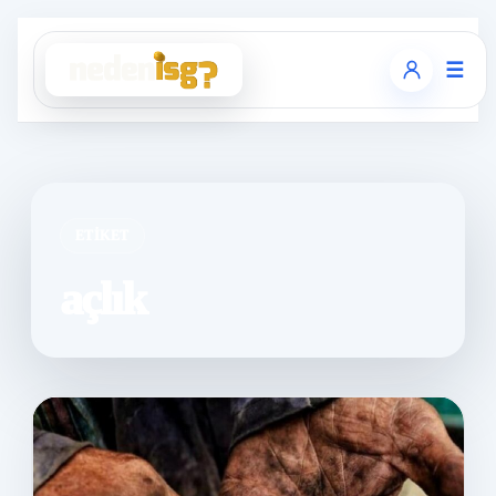
☰
ETIKET
açlık