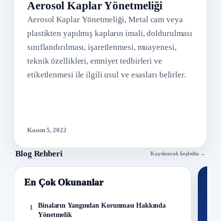
Aerosol Kaplar Yönetmeliği
Aerosol Kaplar Yönetmeliği, Metal cam veya
plastikten yapılmış kapların imali, doldurulması
sınıflandırılması, işaretlenmesi, muayenesi,
teknik özellikleri, emniyet tedbirleri ve
etiketlenmesi ile ilgili usul ve esasları belirler.
Kasım 5, 2022
Blog Rehberi
Kaydırarak keşfedin →
En Çok Okunanlar
Nİ
Ku
Binaların Yangından Korunması Hakkında
1
Yönetmelik
300+