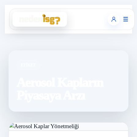
☰
ETIKET
Aerosol Kapların
Piyasaya Arzı