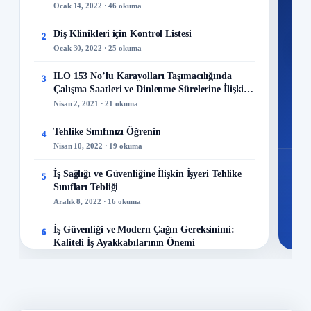
Ocak 14, 2022 · 46 okuma
kuru
Diş Klinikleri için Kontrol Listesi
2
M
Ocak 30, 2022 · 25 okuma
ILO 153 No’lu Karayolları Taşımacılığında
3
Çalışma Saatleri ve Dinlenme Sürelerine İlişkin
Sözleşme
Nisan 2, 2021 · 21 okuma
48
Mo
Tehlike Sınıfınızı Öğrenin
4
Nisan 10, 2022 · 19 okuma
İş Sağlığı ve Güvenliğine İlişkin İşyeri Tehlike
5
Sınıfları Tebliği
Aralık 8, 2022 · 16 okuma
İş Güvenliği ve Modern Çağın Gereksinimi:
6
Kaliteli İş Ayakkabılarının Önemi
Aralık 23, 2023 · 13 okuma
Maden Kazaları Analizi!
7
Mayıs 23, 2022 · 13 okuma