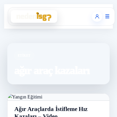
☰
ETIKET
ağır araç kazaları
Ağır Araçlarda İstifleme Hız
Kazaları – Video