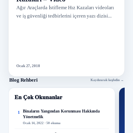
Ağır Araçlarda İstifleme Hız Kazaları videoları
ve iş güvenliği tedbirlerini içeren yazı dizisi...
Ocak 27, 2018
Blog Rehberi
Kaydırarak keşfedin →
En Çok Okunanlar
Nİ
Ku
Binaların Yangından Korunması Hakkında
1
Yönetmelik
300+
Ocak 14, 2022 · 50 okuma
kuru