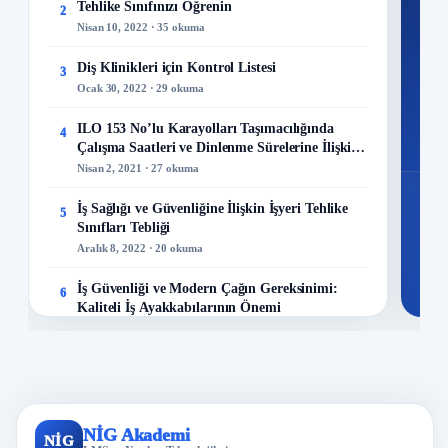
Tehlike Sınıfınızı Öğrenin
2
M
Nisan 10, 2022 · 35 okuma
Diş Klinikleri için Kontrol Listesi
3
Ocak 30, 2022 · 29 okuma
48
ILO 153 No’lu Karayolları Taşımacılığında
4
Mo
Çalışma Saatleri ve Dinlenme Sürelerine İlişkin
Sözleşme
Nisan 2, 2021 · 27 okuma
İş Sağlığı ve Güvenliğine İlişkin İşyeri Tehlike
5
Sınıfları Tebliği
Aralık 8, 2022 · 20 okuma
İş Güvenliği ve Modern Çağın Gereksinimi:
6
Kaliteli İş Ayakkabılarının Önemi
Aralık 23, 2023 · 13 okuma
Maden Kazaları Analizi!
7
Mayıs 23, 2022 · 13 okuma
İş Sağlığı ve Güvenliği Politikası Nasıl
NİG Akademi
8
NİG