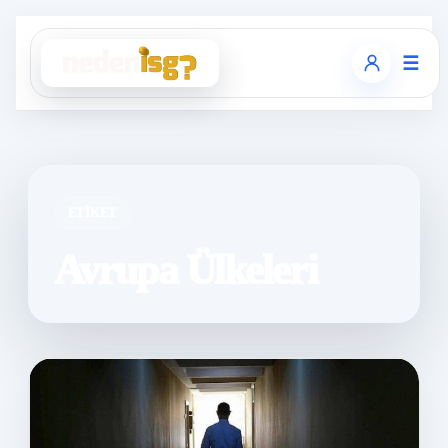
☰
ETIKET
Avrupa Ülkeleri