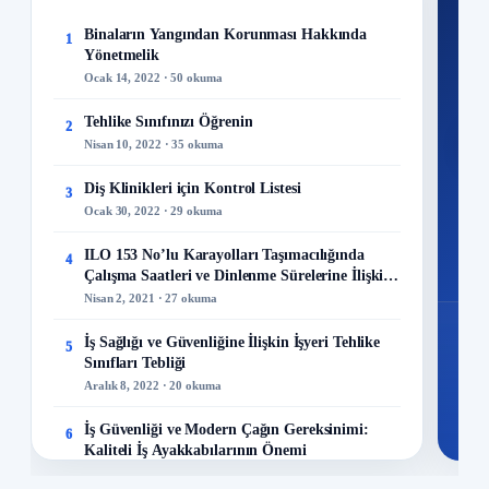
Ku
Binaların Yangından Korunması Hakkında
1
Yönetmelik
300+
Ocak 14, 2022 · 50 okuma
kuru
Tehlike Sınıfınızı Öğrenin
2
M
Nisan 10, 2022 · 35 okuma
Diş Klinikleri için Kontrol Listesi
3
Ocak 30, 2022 · 29 okuma
48
ILO 153 No’lu Karayolları Taşımacılığında
4
Mo
Çalışma Saatleri ve Dinlenme Sürelerine İlişkin
Sözleşme
Nisan 2, 2021 · 27 okuma
İş Sağlığı ve Güvenliğine İlişkin İşyeri Tehlike
5
Sınıfları Tebliği
Aralık 8, 2022 · 20 okuma
İş Güvenliği ve Modern Çağın Gereksinimi:
6
Kaliteli İş Ayakkabılarının Önemi
Aralık 23, 2023 · 13 okuma