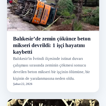
Balıkesir’de zemin çökünce beton
mikseri devrildi: 1 işçi hayatını
kaybetti
Balıkesir'in İvrindi ilçesinde istinat duvarı
çalışması sırasında zeminin çökmesi sonucu
devrilen beton mikseri bir işçinin ölümüne, bir
kişinin de yaralanmasına neden oldu.
Şubat 22, 2026