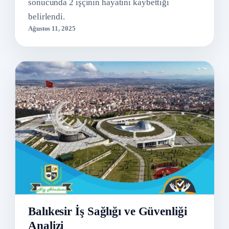
sonucunda 2 işçinin hayatını kaybettiği
belirlendi.
Ağustos 11, 2025
Balıkesir İş Sağlığı ve Güvenliği
Analizi