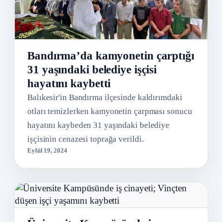
Bandırma’da kamyonetin çarptığı
31 yaşındaki belediye işçisi
hayatını kaybetti
Balıkesir'in Bandırma ilçesinde kaldırımdaki
otları temizlerken kamyonetin çarpması sonucu
hayatını kaybeden 31 yaşındaki belediye
işçisinin cenazesi toprağa verildi.
Eylül 19, 2024