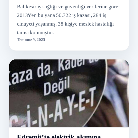
Balıkesir iş sağlığı ve güvenliği verilerine göre;
2013'den bu yana 50.722 iş kazası, 284 iş
cinayeti yaşanmış, 38 kişiye meslek hastalığı
tanısı konmuştur.
Temmuz 9, 2025
Edremit’te elektrik akımına