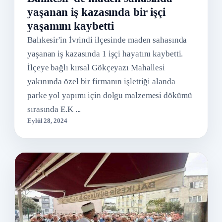
yaşanan iş kazasında bir işçi
yaşamını kaybetti
Balıkesir'in İvrindi ilçesinde maden sahasında
yaşanan iş kazasında 1 işçi hayatını kaybetti.
İlçeye bağlı kırsal Gökçeyazı Mahallesi
yakınında özel bir firmanın işlettiği alanda
parke yol yapımı için dolgu malzemesi dökümü
sırasında E.K ...
Eylül 28, 2024