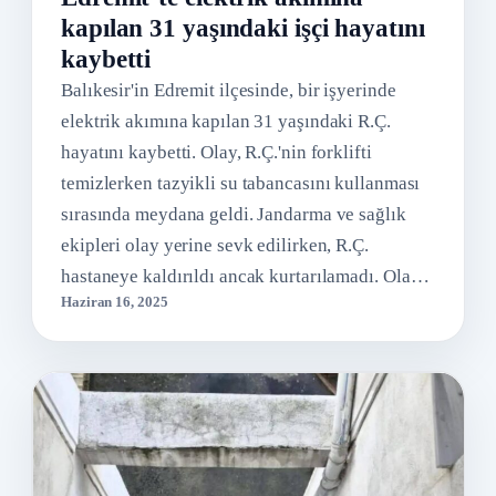
kapılan 31 yaşındaki işçi hayatını
kaybetti
Balıkesir'in Edremit ilçesinde, bir işyerinde
elektrik akımına kapılan 31 yaşındaki R.Ç.
hayatını kaybetti. Olay, R.Ç.'nin forklifti
temizlerken tazyikli su tabancasını kullanması
sırasında meydana geldi. Jandarma ve sağlık
ekipleri olay yerine sevk edilirken, R.Ç.
hastaneye kaldırıldı ancak kurtarılamadı. Olayla
Haziran 16, 2025
ilgili soruşturma başlatıldı.