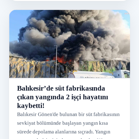
Balıkesir’de süt fabrikasında
çıkan yangında 2 işçi hayatını
kaybetti!
Balıkesir Gönen'de bulunan bir süt fabrikasının
sevkiyat bölümünde başlayan yangın kısa
sürede depolama alanlarına sıçradı. Yangın