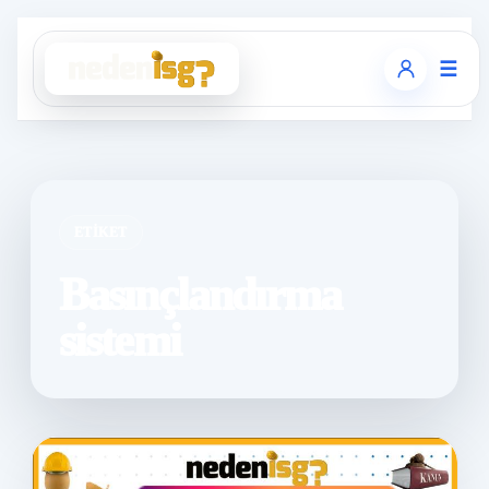
☰
ETIKET
Basınçlandırma
sistemi