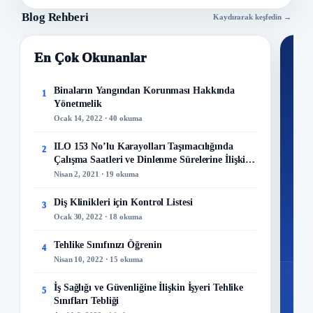
Blog Rehberi
Kaydırarak keşfedin →
En Çok Okunanlar
Nİ
Ku
Binaların Yangından Korunması Hakkında
1
Yönetmelik
300+
Ocak 14, 2022 · 40 okuma
kuru
ILO 153 No’lu Karayolları Taşımacılığında
2
M
Çalışma Saatleri ve Dinlenme Sürelerine İlişkin
Sözleşme
Nisan 2, 2021 · 19 okuma
Diş Klinikleri için Kontrol Listesi
3
Ocak 30, 2022 · 18 okuma
48
Mo
Tehlike Sınıfınızı Öğrenin
4
Nisan 10, 2022 · 15 okuma
İş Sağlığı ve Güvenliğine İlişkin İşyeri Tehlike
5
Sınıfları Tebliği