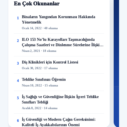
En Çok Okunanlar
Nİ
Ku
Binaların Yangından Korunması Hakkında
1
Yönetmelik
300+
Ocak 14, 2022 · 40 okuma
kuru
ILO 153 No’lu Karayolları Taşımacılığında
2
M
Çalışma Saatleri ve Dinlenme Sürelerine İlişkin
Sözleşme
Nisan 2, 2021 · 18 okuma
Diş Klinikleri için Kontrol Listesi
3
Ocak 30, 2022 · 17 okuma
48
Mo
Tehlike Sınıfınızı Öğrenin
4
Nisan 10, 2022 · 15 okuma
İş Sağlığı ve Güvenliğine İlişkin İşyeri Tehlike
5
Sınıfları Tebliği
Aralık 8, 2022 · 14 okuma
İş Güvenliği ve Modern Çağın Gereksinimi:
6
Kaliteli İş Ayakkabılarının Önemi