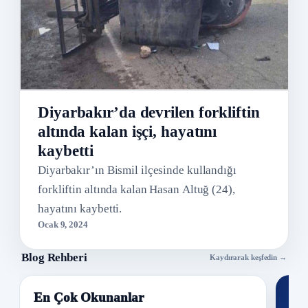
Diyarbakır’da devrilen forkliftin
altında kalan işçi, hayatını
kaybetti
Diyarbakır’ın Bismil ilçesinde kullandığı
forkliftin altında kalan Hasan Altuğ (24),
hayatını kaybetti.
Ocak 9, 2024
Blog Rehberi
Kaydırarak keşfedin →
En Çok Okunanlar
Nİ