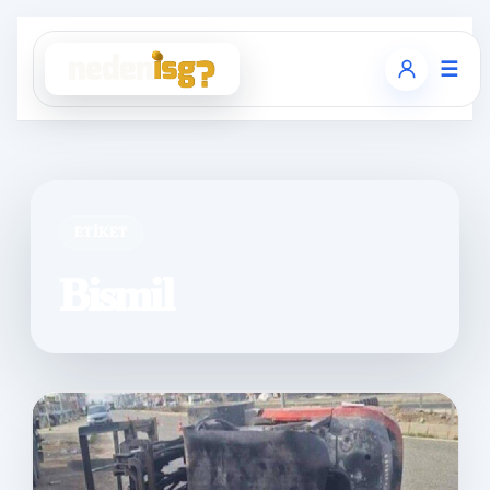
☰
ETIKET
Bismil