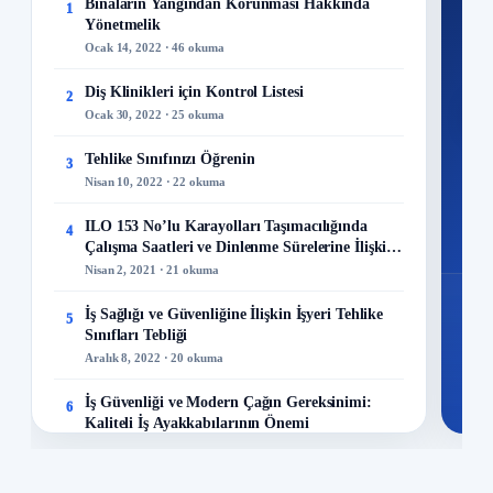
Ku
Binaların Yangından Korunması Hakkında
1
Yönetmelik
300+
Ocak 14, 2022 · 46 okuma
kuru
Diş Klinikleri için Kontrol Listesi
2
M
Ocak 30, 2022 · 25 okuma
Tehlike Sınıfınızı Öğrenin
3
Nisan 10, 2022 · 22 okuma
48
ILO 153 No’lu Karayolları Taşımacılığında
4
Mo
Çalışma Saatleri ve Dinlenme Sürelerine İlişkin
Sözleşme
Nisan 2, 2021 · 21 okuma
İş Sağlığı ve Güvenliğine İlişkin İşyeri Tehlike
5
Sınıfları Tebliği
Aralık 8, 2022 · 20 okuma
İş Güvenliği ve Modern Çağın Gereksinimi:
6
Kaliteli İş Ayakkabılarının Önemi
Aralık 23, 2023 · 13 okuma
Maden Kazaları Analizi!