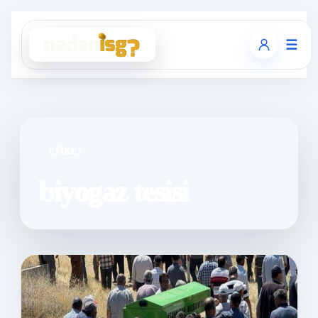
☰
ETIKET
biyogaz tesisi