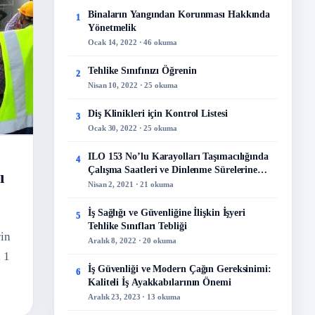
Binaların Yangından Korunması Hakkında
1
Yönetmelik
Ocak 14, 2022 · 46 okuma
Tehlike Sınıfınızı Öğrenin
2
Nisan 10, 2022 · 25 okuma
Diş Klinikleri için Kontrol Listesi
3
Ocak 30, 2022 · 25 okuma
ILO 153 No’lu Karayolları Taşımacılığında
4
Çalışma Saatleri ve Dinlenme Sürelerine
ı
İlişkin Sözleşme
Nisan 2, 2021 · 21 okuma
İş Sağlığı ve Güvenliğine İlişkin İşyeri
5
Tehlike Sınıfları Tebliği
rin
Aralık 8, 2022 · 20 okuma
 1
İş Güvenliği ve Modern Çağın Gereksinimi:
6
Kaliteli İş Ayakkabılarının Önemi
Aralık 23, 2023 · 13 okuma