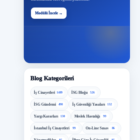
48
Modülü İncele →
Modül
Blog Kategorileri
İş Cinayetleri
İSG Bloğu
1489
526
İSG Gündemi
İş Güvenliği Yasaları
498
132
Yargı Kararları
Meslek Hastalığı
130
99
İstanbul İş Cinayetleri
On-Line Sınav
99
86
85
85