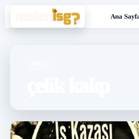
Ana Sayf
ETIKET
çelik kalıp