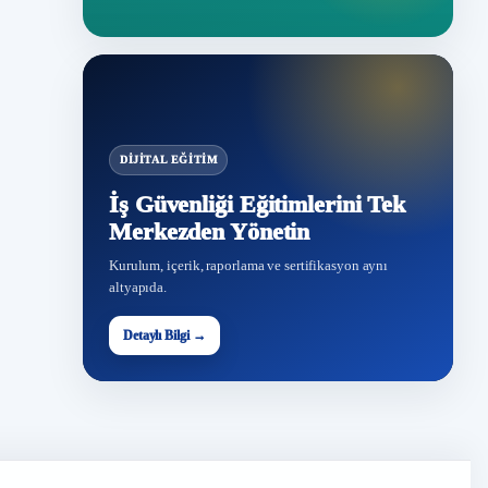
DIJITAL EĞITIM
İş Güvenliği Eğitimlerini Tek
Merkezden Yönetin
Kurulum, içerik, raporlama ve sertifikasyon aynı
altyapıda.
Detaylı Bilgi →
İG