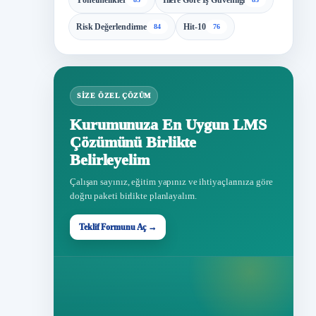
Yönetmelikler
İllere Göre İş Güvenliği
Risk Değerlendirme
Hit-10
84
76
SIZE ÖZEL ÇÖZÜM
Kurumunuza En Uygun LMS
Çözümünü Birlikte
Belirleyelim
Çalışan sayınız, eğitim yapınız ve ihtiyaçlarınıza göre
doğru paketi birlikte planlayalım.
Teklif Formunu Aç →
Teklif