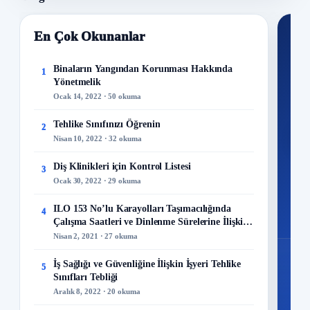
En Çok Okunanlar
Nİ
Ku
Binaların Yangından Korunması Hakkında
1
Yönetmelik
300+
Ocak 14, 2022 · 50 okuma
kuru
Tehlike Sınıfınızı Öğrenin
2
M
Nisan 10, 2022 · 32 okuma
Diş Klinikleri için Kontrol Listesi
3
Ocak 30, 2022 · 29 okuma
48
ILO 153 No’lu Karayolları Taşımacılığında
4
Mo
Çalışma Saatleri ve Dinlenme Sürelerine İlişkin
Sözleşme
Nisan 2, 2021 · 27 okuma
İş Sağlığı ve Güvenliğine İlişkin İşyeri Tehlike
5
Sınıfları Tebliği
Aralık 8, 2022 · 20 okuma