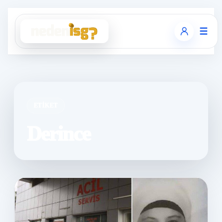
☰
ETIKET
Derince