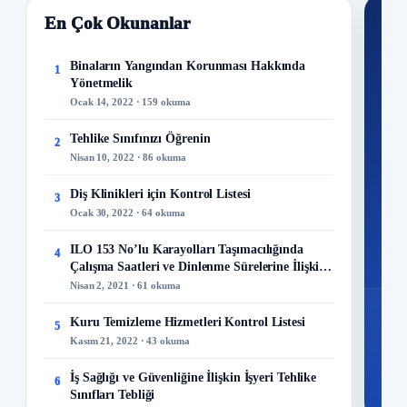
En Çok Okunanlar
Nİ
Ku
Binaların Yangından Korunması Hakkında
1
Yönetmelik
300+
Ocak 14, 2022 · 159 okuma
kuru
Tehlike Sınıfınızı Öğrenin
2
M
Nisan 10, 2022 · 86 okuma
Diş Klinikleri için Kontrol Listesi
3
Ocak 30, 2022 · 64 okuma
48
ILO 153 No’lu Karayolları Taşımacılığında
4
Mo
Çalışma Saatleri ve Dinlenme Sürelerine İlişkin
Sözleşme
Nisan 2, 2021 · 61 okuma
Kuru Temizleme Hizmetleri Kontrol Listesi
5
Kasım 21, 2022 · 43 okuma
İş Sağlığı ve Güvenliğine İlişkin İşyeri Tehlike
6
Sınıfları Tebliği