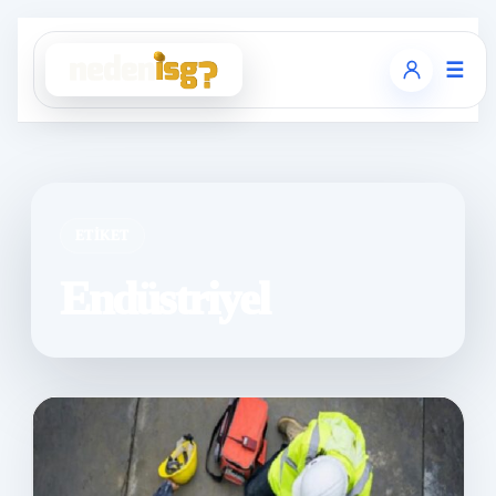
☰
ETIKET
Endüstriyel