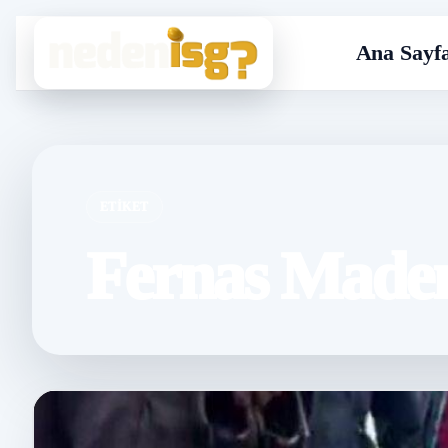
Ana Sayf
ETIKET
Fernas Maden