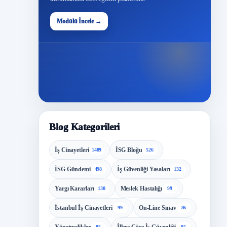
48
Modülü İncele →
Modül
Blog Kategorileri
İş Cinayetleri
İSG Bloğu
1489
526
İSG Gündemi
İş Güvenliği Yasaları
498
132
Yargı Kararları
Meslek Hastalığı
130
99
İstanbul İş Cinayetleri
On-Line Sınav
99
86
85
85