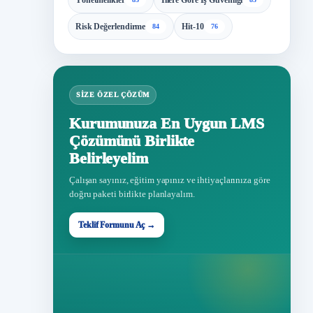
Yönetmelikler
İllere Göre İş Güvenliği
Risk Değerlendirme
Hit-10
84
76
SIZE ÖZEL ÇÖZÜM
Kurumunuza En Uygun LMS
Çözümünü Birlikte
Belirleyelim
Çalışan sayınız, eğitim yapınız ve ihtiyaçlarınıza göre
doğru paketi birlikte planlayalım.
Teklif Formunu Aç →
Teklif