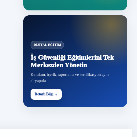
DIJITAL EĞITIM
İş Güvenliği Eğitimlerini Tek
Merkezden Yönetin
Kurulum, içerik, raporlama ve sertifikasyon aynı
altyapıda.
Detaylı Bilgi →
İG