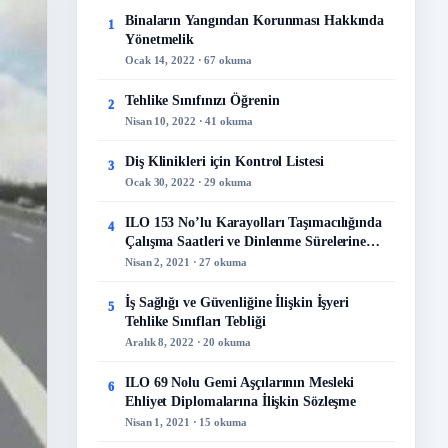
Binaların Yangından Korunması Hakkında
1
Yönetmelik
Ocak 14, 2022 · 67 okuma
Tehlike Sınıfınızı Öğrenin
2
Nisan 10, 2022 · 41 okuma
Diş Klinikleri için Kontrol Listesi
3
Ocak 30, 2022 · 29 okuma
ILO 153 No’lu Karayolları Taşımacılığında
4
Çalışma Saatleri ve Dinlenme Sürelerine
İlişkin Sözleşme
Nisan 2, 2021 · 27 okuma
İş Sağlığı ve Güvenliğine İlişkin İşyeri
5
Tehlike Sınıfları Tebliği
Aralık 8, 2022 · 20 okuma
ILO 69 Nolu Gemi Aşçılarının Mesleki
6
Ehliyet Diplomalarına İlişkin Sözleşme
Nisan 1, 2021 · 15 okuma