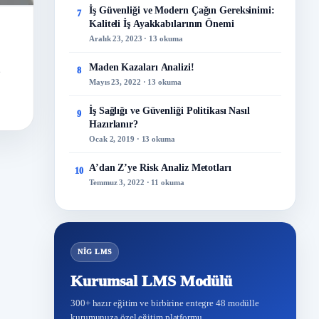
İş Güvenliği ve Modern Çağın Gereksinimi:
7
Kaliteli İş Ayakkabılarının Önemi
Aralık 23, 2023 · 13 okuma
,
Maden Kazaları Analizi!
8
Mayıs 23, 2022 · 13 okuma
İş Sağlığı ve Güvenliği Politikası Nasıl
9
Hazırlanır?
Ocak 2, 2019 · 13 okuma
A’dan Z’ye Risk Analiz Metotları
10
Temmuz 3, 2022 · 11 okuma
NİG LMS
Kurumsal LMS Modülü
300+ hazır eğitim ve birbirine entegre 48 modülle
kurumunuza özel eğitim platformu.