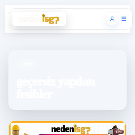
☰
ETIKET
geçersiz yapılan
fesihler