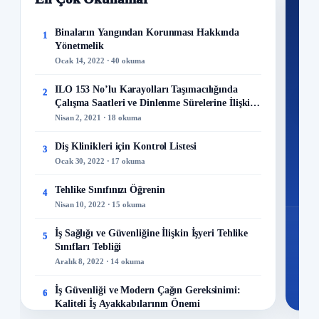
Nİ
Ku
Binaların Yangından Korunması Hakkında
1
Yönetmelik
300+
Ocak 14, 2022 · 40 okuma
kuru
ILO 153 No’lu Karayolları Taşımacılığında
2
M
Çalışma Saatleri ve Dinlenme Sürelerine İlişkin
Sözleşme
Nisan 2, 2021 · 18 okuma
Diş Klinikleri için Kontrol Listesi
3
Ocak 30, 2022 · 17 okuma
48
Mo
Tehlike Sınıfınızı Öğrenin
4
Nisan 10, 2022 · 15 okuma
İş Sağlığı ve Güvenliğine İlişkin İşyeri Tehlike
5
Sınıfları Tebliği
Aralık 8, 2022 · 14 okuma
İş Güvenliği ve Modern Çağın Gereksinimi:
6
Kaliteli İş Ayakkabılarının Önemi
Aralık 23, 2023 · 13 okuma