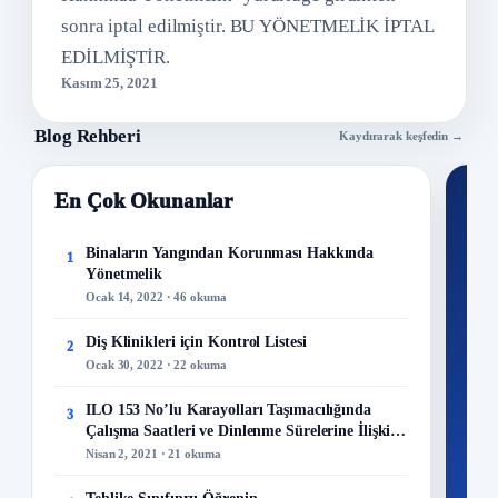
sonra iptal edilmiştir. BU YÖNETMELİK İPTAL
EDİLMİŞTİR.
Kasım 25, 2021
Blog Rehberi
Kaydırarak keşfedin →
En Çok Okunanlar
Nİ
Ku
Binaların Yangından Korunması Hakkında
1
Yönetmelik
300+
Ocak 14, 2022 · 46 okuma
kuru
Diş Klinikleri için Kontrol Listesi
2
M
Ocak 30, 2022 · 22 okuma
ILO 153 No’lu Karayolları Taşımacılığında
3
Çalışma Saatleri ve Dinlenme Sürelerine İlişkin
Sözleşme
Nisan 2, 2021 · 21 okuma
48
Mo