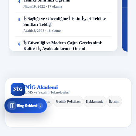
Tehlike Sınıfınızı Öğrenin
4
Nisan 10, 2022 · 17 okuma
İş Sağlığı ve Güvenliğine İlişkin İşyeri Tehlike
5
Sınıfları Tebliği
Aralık 8, 2022 · 16 okuma
İş Güvenliği ve Modern Çağın Gereksinimi:
6
Kaliteli İş Ayakkabılarının Önemi
Aralık 23, 2023 · 13 okuma
Maden Kazaları Analizi!
7
Mayıs 23, 2022 · 13 okuma
İş Sağlığı ve Güvenliği Politikası Nasıl
NİG Akademi
8
NİG
Hazırlanır?
LMS ve Yazılım Teknolojileri
Ocak 2, 2019 · 13 okuma
KVKK Aydınlatma Metni
Gizlilik Politikası
Hakkımızda
İletişim
↓
Blog Rehberi
ILO 69 Nolu Gemi Aşçılarının Mesleki Ehliyet
9
Diplomalarına İlişkin Sözleşme
Nisan 1, 2021 · 12 okuma
Kuru Temizleme Hizmetleri Kontrol Listesi
10