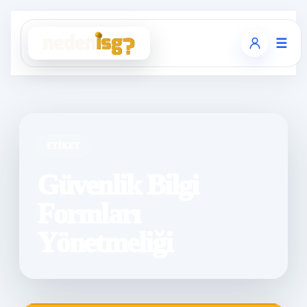
☰
ETIKET
Güvenlik Bilgi
Formları
Yönetmeliği