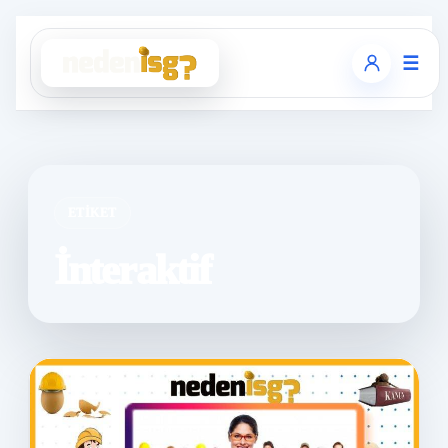
☰
ETIKET
İnteraktif