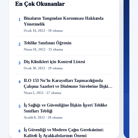
En Çok Okunanlar
Nİ
Ku
Binaların Yangından Korunması Hakkında
1
Yönetmelik
300+
Ocak 14, 2022 · 50 okuma
kuru
Tehlike Sınıfınızı Öğrenin
2
M
Nisan 10, 2022 · 35 okuma
Diş Klinikleri için Kontrol Listesi
3
Ocak 30, 2022 · 29 okuma
48
ILO 153 No’lu Karayolları Taşımacılığında
4
Mo
Çalışma Saatleri ve Dinlenme Sürelerine İlişkin
Sözleşme
Nisan 2, 2021 · 27 okuma
İş Sağlığı ve Güvenliğine İlişkin İşyeri Tehlike
5
Sınıfları Tebliği
Aralık 8, 2022 · 20 okuma
İş Güvenliği ve Modern Çağın Gereksinimi:
6
Kaliteli İş Ayakkabılarının Önemi