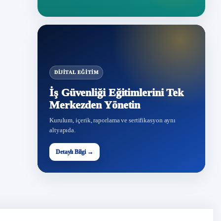
DIJITAL EĞITIM
İş Güvenliği Eğitimlerini Tek
Merkezden Yönetin
Kurulum, içerik, raporlama ve sertifikasyon aynı
altyapıda.
Detaylı Bilgi →
İG