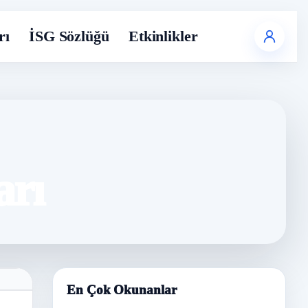
rı
İSG Sözlüğü
Etkinlikler
arı
En Çok Okunanlar