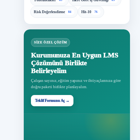
Yönetmelikler
İllere Göre İş Güvenliği
Risk Değerlendirme
Hit-10
84
76
SIZE ÖZEL ÇÖZÜM
Kurumunuza En Uygun LMS
Çözümünü Birlikte
Belirleyelim
Çalışan sayınız, eğitim yapınız ve ihtiyaçlarınıza göre
doğru paketi birlikte planlayalım.
Teklif Formunu Aç →
Teklif