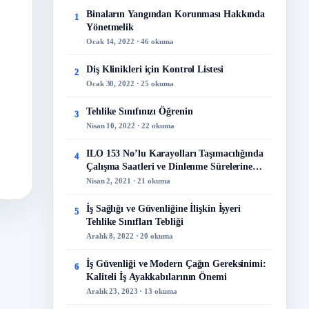
Binaların Yangından Korunması Hakkında
1
z
Yönetmelik
Ocak 14, 2022 · 46 okuma
Diş Klinikleri için Kontrol Listesi
2
Ocak 30, 2022 · 25 okuma
Tehlike Sınıfınızı Öğrenin
3
Nisan 10, 2022 · 22 okuma
ILO 153 No’lu Karayolları Taşımacılığında
4
Çalışma Saatleri ve Dinlenme Sürelerine
İlişkin Sözleşme
Nisan 2, 2021 · 21 okuma
İş Sağlığı ve Güvenliğine İlişkin İşyeri
5
Tehlike Sınıfları Tebliği
Aralık 8, 2022 · 20 okuma
İş Güvenliği ve Modern Çağın Gereksinimi:
6
Kaliteli İş Ayakkabılarının Önemi
Aralık 23, 2023 · 13 okuma