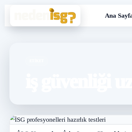
Ana Sayf
ETIKET
iş güvenliği u