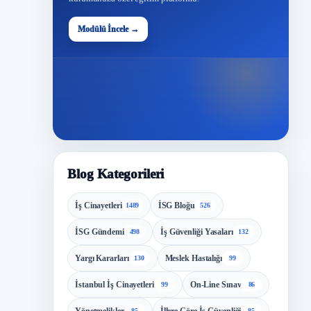
48
Modülü İncele →
Modül
Blog Kategorileri
İş Cinayetleri
İSG Bloğu
1489
526
İSG Gündemi
İş Güvenliği Yasaları
498
132
Yargı Kararları
Meslek Hastalığı
130
99
İstanbul İş Cinayetleri
On-Line Sınav
99
86
85
85