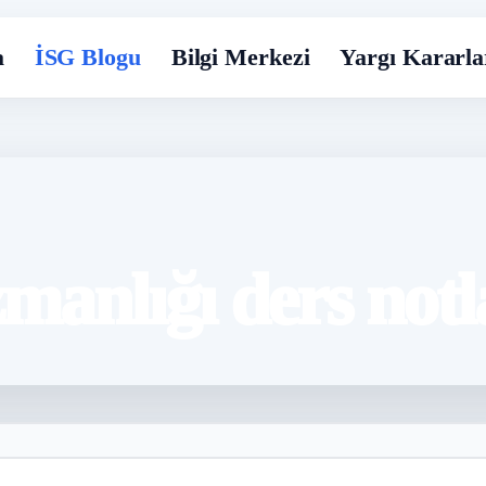
a
İSG Blogu
Bilgi Merkezi
Yargı Kararla
zmanlığı ders notl