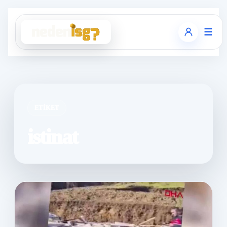
☰
ETIKET
istinat