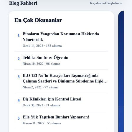
Blog Rehberi
Kaydırarak keşfedin →
En Çok Okunanlar
Nİ
Ku
Binaların Yangından Korunması Hakkında
1
Yönetmelik
300+
Ocak 14, 2022 · 182 okuma
kuru
Tehlike Sınıfınızı Öğrenin
2
M
Nisan 10, 2022 · 96 okuma
ILO 153 No’lu Karayolları Taşımacılığında
3
Çalışma Saatleri ve Dinlenme Sürelerine İlişkin
Sözleşme
Nisan 2, 2021 · 77 okuma
48
Mo
Diş Klinikleri için Kontrol Listesi
4
Ocak 30, 2022 · 71 okuma
Elle Yük Taşırken Bunları Yapmayın!
5
Kasım 11, 2022 · 55 okuma