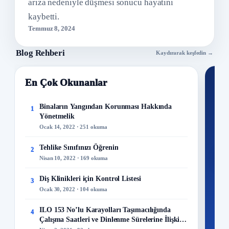
arıza nedeniyle düşmesi sonucu hayatını
kaybetti.
Temmuz 8, 2024
Blog Rehberi
Kaydırarak keşfedin →
En Çok Okunanlar
Nİ
Ku
Binaların Yangından Korunması Hakkında
1
Yönetmelik
300+
Ocak 14, 2022 · 251 okuma
kuru
Tehlike Sınıfınızı Öğrenin
2
M
Nisan 10, 2022 · 169 okuma
Diş Klinikleri için Kontrol Listesi
3
Ocak 30, 2022 · 104 okuma
48
ILO 153 No’lu Karayolları Taşımacılığında
4
Mo
Çalışma Saatleri ve Dinlenme Sürelerine İlişkin