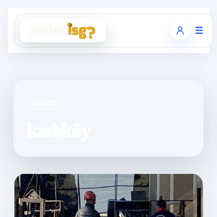
☰
ETIKET
kadıköy